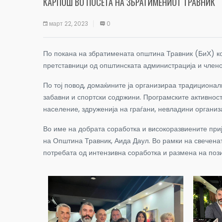
КАРПОШ ВО ПОСЕТА НА ЗБРАТИМЕНИОТ ТРАВНИК
март 22, 2023
0
По покана на збратимената општина Травник (БиХ) ко
претставници од општинската администрација и члено
По тој повод, домаќините ја организираа традиционал
забавни и спортски содржини. Програмските активност
население, здруженија на граѓани, невладини организа
Во име на добрата соработка и високоразвиените при
на Општина Травник, Аида Даул. Во рамки на свечена
потребата од интензивна соработка и размена на поз