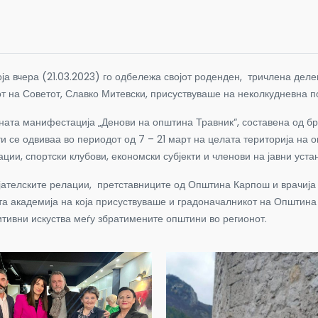
ја вчера (21.03.2023) го одбележа својот роденден, тричлена дел
т на Советот, Славко Митевски, присуствуваше на неколкудневна п
ната манифестација „Денови на општина Травник“, составена од бро
и се одвиваа во периодот од 7 – 21 март на целата територија на о
ции, спортски клубови, економски субјекти и членови на јавни уста
јателските релации, претставниците од Општина Карпош и врачија
та академија на која присуствуваше и градоначалникот на Општина
итивни искуства меѓу збратимените општини во регионот.