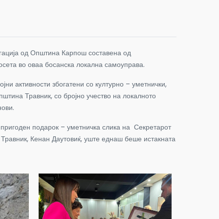
егација од Општина Карпош составена од
осета во оваа босанска локална самоуправа.
јни активности збогатени со културно – уметнички,
пштина Травник, со бројно учество на локалното
нови.
 пригоден подарок – уметничка слика на Секретарот
 Травник, Кенан Даутовиќ, уште еднаш беше истакната