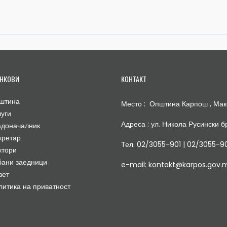
НКОВИ
КОНТАКТ
штина
Место : Општина Карпош , Мак
луги
Адреса : ул. Никола Русински бр
адоначалник
кретар
Тел. 02/3055-901 | 02/3055-9
ктори
бани заедници
e-mail: kontakt@karpos.gov.
вет
литика на приватност