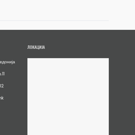
ЛОКАЦИЈА
едонија
.11
02
mk