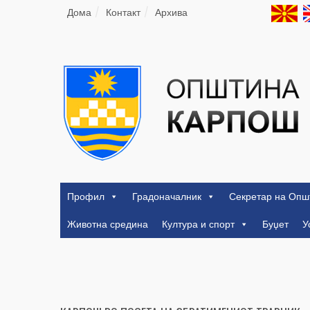
Дома
Контакт
Архива
Профил
Градоначалник
Секретар на Опш
Животна средина
Култура и спорт
Буџет
У