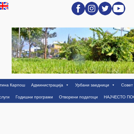
тина Карпош
Администрација
Урбани заедници
Совет
слуги
Годишни програми
Отворени податоци
НАЈЧЕСТО П