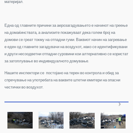
материјал.
Една од главните причини за аерозагадувањето е начинот на греење
на домаќинствата, а анализите покажуваат дека голем број на
домови се греат токму на отпадни гуми. Ваквиот начин на загревање
е еден од главните загадувачи на воздухот, иако се идентификувани
и други несоодветни отпадни суровини кои алтернативно се користат
за затоплување во индивидуалното домување.
Нашите инспектори се постојано на терен во контрола и обид за
спречување на употребата на ваквите штетни емитери на опасни
честички во воздухот.