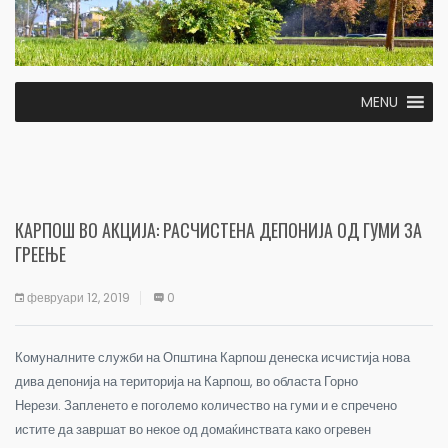
MENU
КАРПОШ ВО АКЦИЈА: РАСЧИСТЕНА ДЕПОНИЈА ОД ГУМИ ЗА
ГРЕЕЊЕ
февруари 12, 2019
0
Комуналните служби на Општина Карпош денеска исчистија нова
дива депонија на територија на Карпош, во областа Горно
Нерези.
Запленето е поголемо количество на гуми и е спречено
истите да завршат во некое од домаќинствата како огревен