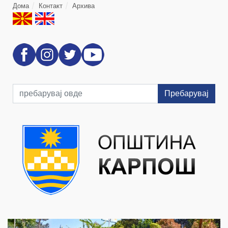
Дома
Контакт
Архива
Пребарувај