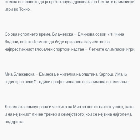
стекна со правото да ја претставува државата на Летните олимписки
игри во Токио.
Со ова исполнето време, Блажевска – Еминова освои 741 Фина
бодови, со што ќе може да биде пријавена за учество на
најпрестижниот глобален спортски настан – Летните олимписки игри.
Миа Блажевска – Еминова е жителка на општина Карпош. Има 15
години, но веќе 11 години професионално се занимава со пливање.
Локалната самоуправа и честита на Миа за постигнатиот успех, како
и на нејзиниот личен тренер и семејството, кои се нејзина најголема
поддршка.