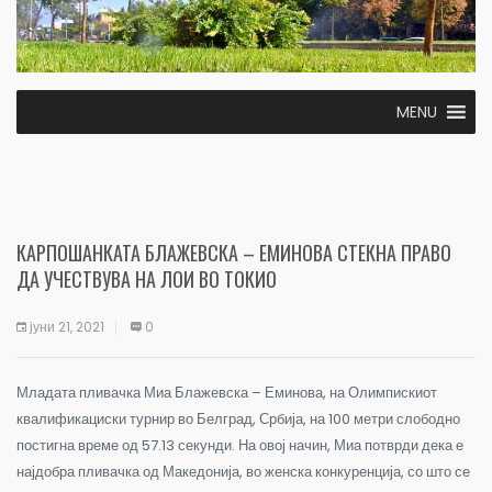
MENU
КАРПОШАНКАТА БЛАЖЕВСКА – ЕМИНОВА СТЕКНА ПРАВО
ДА УЧЕСТВУВА НА ЛОИ ВО ТОКИО
јуни 21, 2021
0
Младата пливачка Миа Блажевска – Еминова, на Олимпискиот
квалификациски турнир во Белград, Србија, на 100 метри слободно
постигна време од 57.13 секунди. На овој начин, Миа потврди дека е
најдобра пливачка од Македонија, во женска конкуренција, со што се