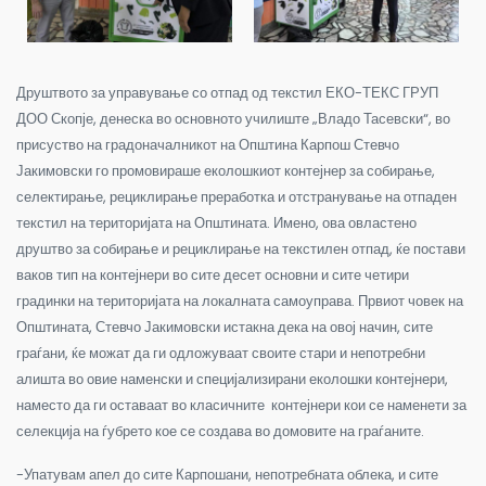
Друштвото за управување со отпад од текстил ЕКО-ТЕКС ГРУП
ДОО Скопје, денеска во основното училиште „Владо Тасевски“, во
присуство на градоначалникот на Општина Карпош Стевчо
Јакимовски го промовираше еколошкиот контејнер за собирање,
селектирање, рециклирање преработка и отстранување на отпаден
текстил на територијата на Општината. Имено, ова овластено
друштво за собирање и рециклирање на текстилен отпад, ќе постави
ваков тип на контејнери во сите десет основни и сите четири
градинки на територијата на локалната самоуправа. Првиот човек на
Општината, Стевчо Јакимовски истакна дека на овој начин, сите
граѓани, ќе можат да ги одложуваат своите стари и непотребни
алишта во овие наменски и специјализирани еколошки контејнери,
наместо да ги оставаат во класичните контејнери кои се наменети за
селекција на ѓубрето кое се создава во домовите на граѓаните.
-Упатувам апел до сите Карпошани, непотребната облека, и сите