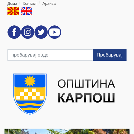
Дома
Контакт
Архива
Пребарувај