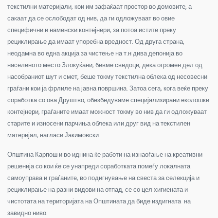
текстилни материјали, кои им зафаќаат простор во домовите, а
сакаат да се ослободат од нив, да ги одложуваат во овие
специфични и наменски контејнери, за потоа истите преку
рециклирање да имаат упоребна вредност. Од друга страна,
неодамна во една акција за чистење на т.н дива депонија во
населеното место Злокуќани, бевме сведоци, дека огромен дел од
насобраниот шут и смет, беше токму текстилна облека од несовесни
граѓани кои ја фрлиле на јавна површина. Затоа сега, кога веќе преку
соработка со ова Друштво, обезбедуваме специјализирани еколошки
контејнери, граѓаните имаат можност токму во нив да ги одложуваат
старите и износени парчиња облека или друг вид на текстилен
материјал, нагласи Јакимовски.
Општина Карпош и во иднина ќе работи на изнаоѓање на креативни
решенија со кои ќе се унапреди соработката помеѓу локалната
самоуправа и граѓаните, во подигнување на свеста за селекција и
рециклирање на разни видови на отпад, се со цел хигиената и
чистотата на територијата на Општината да биде издигната на
завидно ниво.