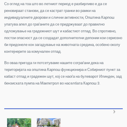
Со оглед на тоа што во летниот период е разбирливо е да се
реновираат станови, да се кастрат гранки во рамки на
индивидуалните дворови и слични активности, Општина Карпош
упатува апел до граѓаните да се придржуваат до правилно
одложување на градежниот шут и кабастиот отпад. Во спротивно,
постои опасност да се создадат дополнителни депонии кои сериозно
би придонеле кон загадување на животната средина, особено околу
контејнерите за комунален отпад.
Во оваа пригода ги потсетуваме нашите сограѓани дека на
територијата на општина Карпош функционира и Собирниот пункт за
кабаст отпад и градежен шут, кој се наоѓа на булеварот Илинден, зад
бензиската пумпа на Макпетрол во населбата Карпош 3.