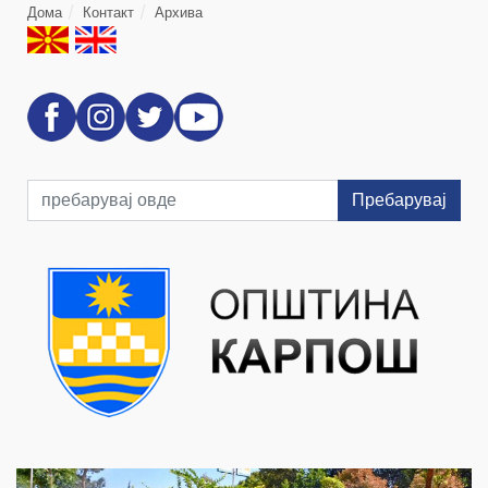
Дома
Контакт
Архива
Пребарувај