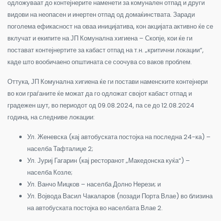
одложуваат до контејнерите наменети за комунален отпад и други
видови на неопасен и инертен отпад од домаќинствата. Заради
поголема ефикасност на оваа иницијатива, кон акцијата активно ќе се
вклучат и екипите на ЈП Комунална хигиена – Скопје, кои ќе ги
постават контејнертите за кабаст отпад на т.н. „критични локации“,
каде што вообичаено општината се соочува со ваков проблем.
Оттука, ЈП Комунална хигиена ќе ги постави наменските контејнери
во кои граѓаните ќе можат да го одложат својот кабаст отпад и
градежен шут, во периодот од 09.08.2024, па се до 12.08.2024
година, на следниве локации:
Ул. Женевска (кај автобуската постојка на последна 24-ка) –
населба Тафталиџе 2;
Ул. Јуриј Гагарин (кај ресторанот „Македонска куќа“) –
населба Козле;
Ул. Ванчо Мицков – населба Долно Нерези; и
Ул. Војвода Васил Чакаларов (позади Порта Влае) во близина
на автобуската постојка во населбата Влае 2.