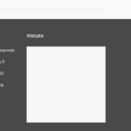
ЛОКАЦИЈА
едонија
.11
02
mk