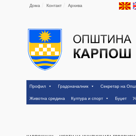
Дома
Контакт
Архива
Профил
Градоначалник
Секретар на Опш
Животна средина
Култура и спорт
Буџет
У