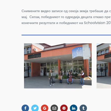
Снимените видео записи од секоја земја требаше да с
мај. Сепак, победникот го одредија децата откако пре
конечните резултати и победникот на Schoolvision 20