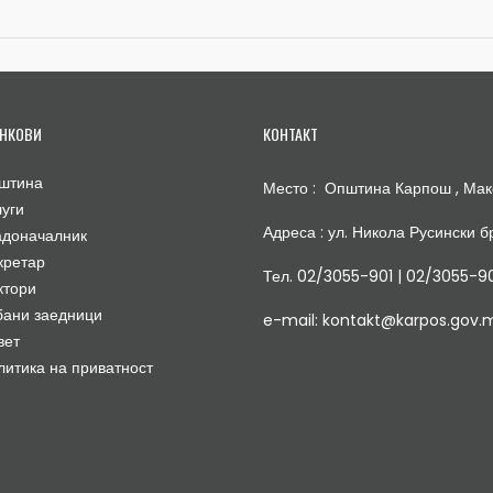
НКОВИ
КОНТАКТ
штина
Место : Општина Карпош , Мак
луги
Адреса : ул. Никола Русински бр
адоначалник
кретар
Тел. 02/3055-901 | 02/3055-9
ктори
бани заедници
e-mail: kontakt@karpos.gov.
вет
литика на приватност