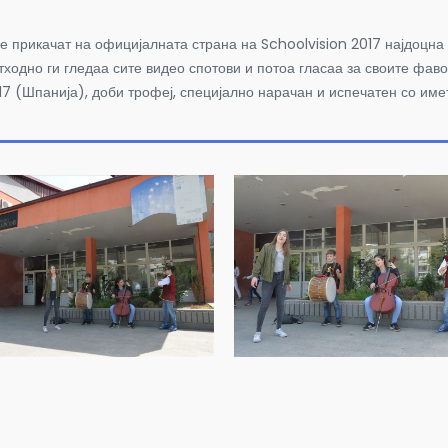
е прикачат на официјалната страна на Schoolvision 2017 најдоцна 
тходно ги гледаа сите видео спотови и потоа гласаа за своите фаво
17 (Шпанија), доби трофеј, специјално нарачан и испечатен со име