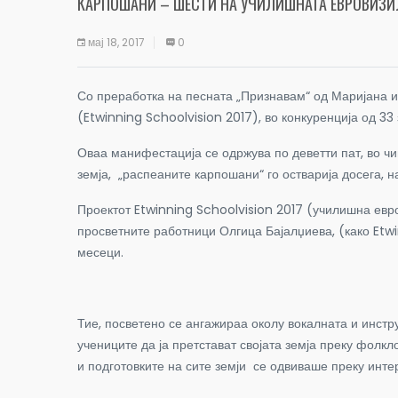
КАРПОШАНИ – ШЕСТИ НА УЧИЛИШНАТА ЕВРОВИЗИ
мај 18, 2017
0
Со преработка на песната „Признавам“ од Маријана и
(Etwinning Schoolvision 2017), во конкуренција од 33
Оваа манифестација се одржува по деветти пат, во ч
земја, „распеаните карпошани“ го остварија досега, 
Проектот Etwinning Schoolvision 2017 (училишна евр
просветните работници Олгица Бајалџиева, (како Etw
месеци.
Тие, посветено се ангажираа околу вокалната и инстр
учениците да ја претстават својата земја преку фолк
и подготовките на сите земји се одвиваше преку инте