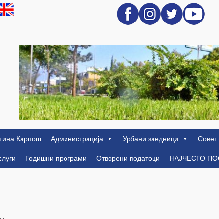
тина Карпош
Администрација
Урбани заедници
Совет
слуги
Годишни програми
Отворени податоци
НАЈЧЕСТО П