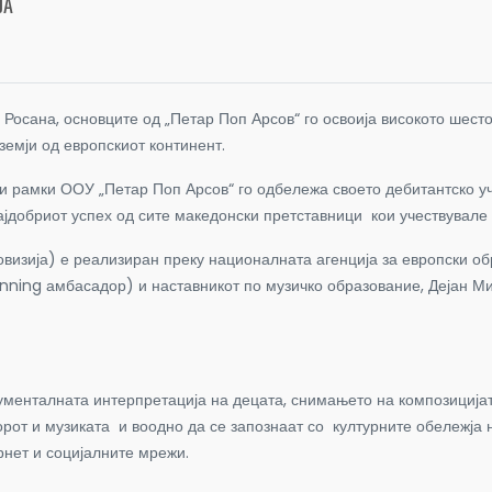
ЈА
 Росана, основците од „Петар Поп Арсов“ го освоија високото шес
 земји од европскиот континент.
ии рамки ООУ „Петар Поп Арсов“ го одбележа своето дебитантско у
најдобриот успех од сите македонски претставници кои учествувале
овизија) е реализиран преку националната агенција за европски о
inning амбасадор) и наставникот по музичко образование, Дејан Ми
ументалната интерпретација на децата, снимањето на композицијат
лорот и музиката и воодно да се запознаат со културните обележја 
рнет и социјалните мрежи.