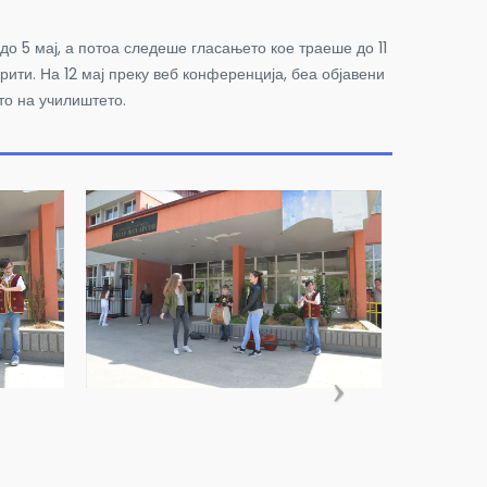
до 5 мај, а потоа следеше гласањето кое траеше до 11
рити. На 12 мај преку веб конференција, беа објавени
то на училиштето.