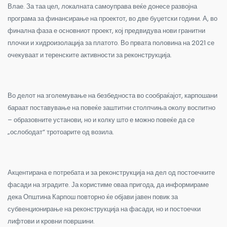
Влае. За таа цел, локалната самоуправа веќе донесе развојна
програма за финансирање на проектот, во две буџетски години. А, во
финална фаза е основниот проект, кој предвидува нови гранитни
плочки и хидроизолација за платото. Во првата половина на 2021 се
очекуваат и теренските активности за реконструкција.
Во делот на зголемување на безбедноста во сообраќајот, карпошани
бараат поставување на повеќе заштитни столпчиња околу воспитно
– образовните установи, но и колку што е можно повеќе да се
„ослободат“ тротоарите од возила.
Акцентирана е потребата и за реконструкција на дел од постоечките
фасади на зградите. Ја користиме оваа пригода, да информираме
дека Општина Карпош повторно ќе објави јавен повик за
субвенционирање на реконструкција на фасади, но и постоечки
лифтови и кровни површини.