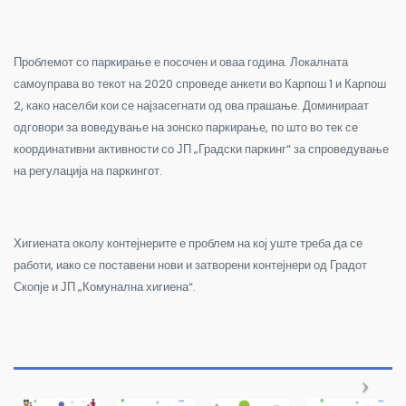
Проблемот со паркирање е посочен и оваа година. Локалната
самоуправа во текот на 2020 спроведе анкети во Карпош 1 и Карпош
2, како населби кои се најзасегнати од ова прашање. Доминираат
одговори за воведување на зонско паркирање, по што во тек се
координативни активности со ЈП „Градски паркинг“ за спроведување
на регулација на паркингот.
Хигиената околу контејнерите е проблем на кој уште треба да се
работи, иако се поставени нови и затворени контејнери од Градот
Скопје и ЈП „Комунална хигиена“.