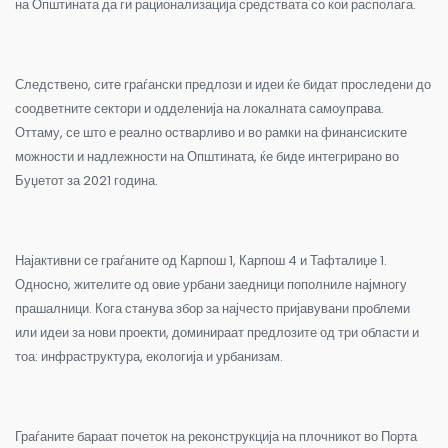
на Општината да ги рационализација средствата со кои располага.
Следствено, сите граѓански предлози и идеи ќе бидат проследени до
соодветните сектори и одделенија на локалната самоуправа.
Оттаму, се што е реално остварливо и во рамки на финансиските
можности и надлежности на Општината, ќе биде интегрирано во
Буџетот за 2021 година.
Најактивни се граѓаните од Карпош 1, Карпош 4 и Тафталиџе 1.
Односно, жителите од овие урбани заедници пополниле најмногу
прашалници. Кога станува збор за најчесто пријавувани проблеми
или идеи за нови проекти, доминираат предлозите од три области и
тоа: инфраструктура, екологија и урбанизам.
Граѓаните бараат почеток на реконструкција на плочникот во Порта