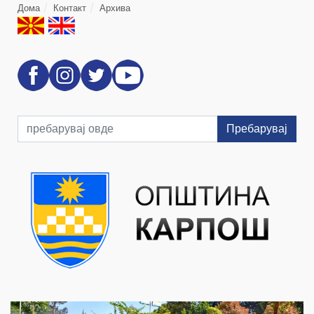
Дома
Контакт
Архива
Пребарувај