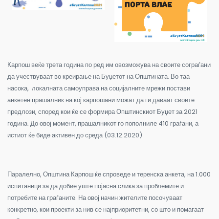
Карпош веќе трета година по ред им овозможува на своите сограѓани
да учествуваат во креирање на Буџетот на Општината. Во таа
насока, локалната самоуправа на социјалните мрежи постави
анкетен прашалник на кој карпошани можат да ги даваат своите
предлози, според кои ќе се формира Општинскиот Буџет за 2021
година. До овој момент, прашалникот го пополниле 410 граѓани, а
истиот ќе биде активен до среда (03.12.2020)
Паралелно, Општина Карпош ќе спроведе и теренска анкета, на 1.000
испитаници за да добие уште појасна слика за проблемите и
потребите на граѓаните. На овој начин жителите посочуваат
конкретно, кои проекти за нив се најприоритетни, со што и помагаат