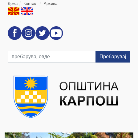
Дома
Контакт
Архива
Пребарувај