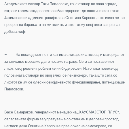
Академскиот сликар Таки Павловски, кој е станар во оваа зграда,
изгрази големо задоволство и благодарност до општинскиот татко
Јакимовски и администрацијата на Општина Карпош , што излегле во
пресрет на барањата на жителите, и што токму овој влез за прв пат
добива лифт.
– На последниот петти кат има сликарски атељеа, и материјалот
за сликање моравме да го носиме на раце. Сега со поставениот
лифт, овој реален проблем ќе ни биде решен. Исто така повеќе од
половината станари во овој влез се пензионери, така што сега со
лифтот ќе им се олесни секојдневното функционирање, потенцираше
Павловски.
Васе Самараков, генералниот менаџер на „ХАУСМАЈСТОР ПЛУС“,
овластената фирма за управување со станбен и деловен простор,
нагласи дека Општина Карпош е прва локална самоуправа, со