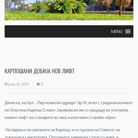
MENU
КАРПОШАНИ ДОБИЈА НОВ ЛИФТ
јули 17, 2017
0
Денеска, на бул. „Партизански одреди“ бр.111, влез 1, градоначалникот
на Општина Карпош Стевчо Јакимовски им го предаде во употреба
новиот лифт на станарите во овој колективен станбен објект.
На барање на граѓаните на Карпош, и со одлука на Советот на
локалната самоуправа, Општината заменува стари со нови, и