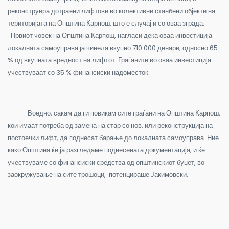
реконструира дотраени лифтови во колективни станбени објекти на
територијата на Општина Карпош, што е случај и со оваа зграда.
Првиот човек на Општина Карпош, нагласи дека оваа инвестиција
локалната самоуправа ја чинела вкупно 710.000 денари, односно 65
% од вкупната вредност на лифтот. Граѓаните во оваа инвестиција
учествуваат со 35 % финансиски надоместок.
– Воедно, сакам да ги повикам сите граѓани на Општина Карпош,
кои имаат потреба од замена на стар со нов, или реконструкција на
постоечки лифт, да поднесат барање до локалната самоуправа. Ние
како Општина ќе ја разгледаме поднесената документација, и ќе
учествуваме со финансиски средства од општинскиот буџет, во
заокружување на сите трошоци, потенцираше Јакимовски.