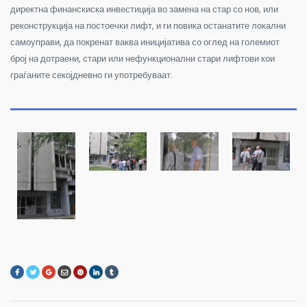
директна финанскиска инвестиција во замена на стар со нов, или
реконструкција на постоечки лифт, и ги повика останатите локални
самоуправи, да покренат ваква иницијатива со оглед на големиот
број на дотраени, стари или нефункционални стари лифтови кои
граѓаните секојдневно ги употребуваат.