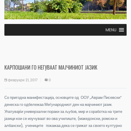
MENU
КАРПОШАНИ ГО НЕГУВААТ МАЈЧИНИОТ ЈАЗИК
февруари 21, 2017
0
Со пригодна манифестација, основците од ООУ „Аврам Писевски”
денеска го одбележаа Меѓународниот ден на мајчиниот јазик.
Упатувајќи универзални пораки за љубов, мир и соработка на трите
јазици кои се изучуваат во ова училиште, (македонски, ромски и
албански), учениците покажаа дека се грижат за своето културно