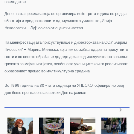
наследство.
Денешната прослава која се организира веќе трета година по ред, ја
збогатија и средношколците од музичкото училиште „Илија
Николовски – Луј” со својот сценски настап.
На манифестацијата присуствуваше и директорката на ООУ „Аврам
Писевски” – Марина Милеска, која им се заблагодари на присутните
гости и во своето обраќање додаде дека е од исклучително значење
грижата за мајчиниот јазик, особено за учениците кои го реализираат
образовниот процес во мултикултурна средина.
Во 1999 година, на 30 -тата седница на УНЕСКО, официјално овој
ден беше прогласен за светски Ден на јазикот.