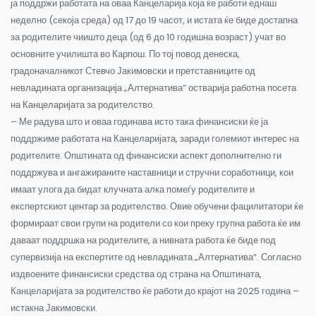
ја поддржи работата на оваа Канцеларија која ќе работи еднаш
неделно (секоја среда) од 17 до 19 часот, и истата ќе биде достапна
за родителите чиишто деца (од 6 до 10 годишна возраст) учат во
основните училишта во Карпош. По тој повод денеска,
градоначалникот Стевчо Јакимовски и претставниците од
невладината организација „Алтернатива“ остварија работна посета
на Канцеларијата за родителство.
– Ме радува што и оваа годинава исто така финансиски ќе ја
поддржиме работата на Канцеларијата, заради големиот интерес на
родителите. Општината од финансиски аспект дополнително ги
поддржува и ангажираните наставници и стручни соработници, кои
имаат улога да бидат клучната алка помеѓу родителите и
експертскиот центар за родителство. Овие обучени фацилитатори ќе
формираат свои групи на родители со кои преку групна работа ќе им
даваат поддршка на родителите, а нивната работа ќе биде под
супервизија на експертите од невладината „Алтернатива“. Согласно
издвоените финансиски средства од страна на Општината,
Канцеларијата за родителство ќе работи до крајот на 2025 година –
истакна Јакимовски.