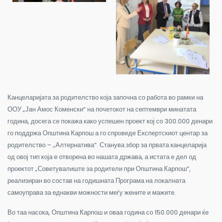
Канцеларијата за родителство која започна со работа во рамки на
ООУ „Јан Амос Коменски“ на почетокот на септември минатата
година, досега се покажа како успешен проект кој со 300.000 денари
го поддржа Општина Карпош а го спроведе Експертскиот центар за
родителство – „Алтернатива“. Станува збор за првата канцеларија
од овој тип која е отворена во нашата држава, а истата е дел од
проектот „Советувалиште за родители при Општина Карпош“,
реализиран во состав на годишната Програма на локалната
самоуправа за еднакви можности меѓу жените и мажите.
Во таа насока, Општина Карпош и оваа година со 150.000 денари ќе