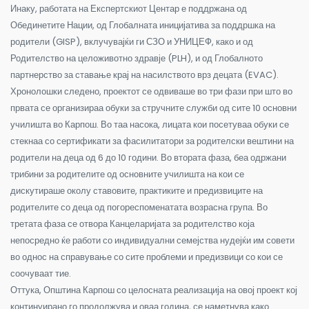
Инаку, работата на Експертскиот Центар е поддржана од
Обединетите Нации, од Глобалната иницијатива за поддршка на
родители (GISP), вклучувајќи ги СЗО и УНИЦЕФ, како и од
Родителство на целоживотно здравје (PLH), и од Глобалното
партнерство за ставање крај на насилството врз децата (EVAC).
Хронолошки следено, проектот се одвиваше во три фази при што во
првата се организираа обуки за стручните служби од сите 10 основни
училишта во Карпош. Во таа насока, лицата кои посетуваа обуки се
стекнаа со сертификати за фасилитатори за родителски вештини на
родители на деца од 6 до 10 години. Во втората фаза, беа одржани
трибини за родителите од основните училишта на кои се
дискутираше околу ставовите, практиките и предизвиците на
родителите со деца од погореспоменатата возрасна група. Во
третата фаза се отвора Канцеларијата за родителство која
непосредно ќе работи со индивидуални семејства нудејќи им совети
во однос на справување со сите проблеми и предизвици со кои се
соочуваат тие.
Оттука, Општина Карпош со целосната реализација на овој проект кој
континуирано го продолжува и оваа година, се наметнува како