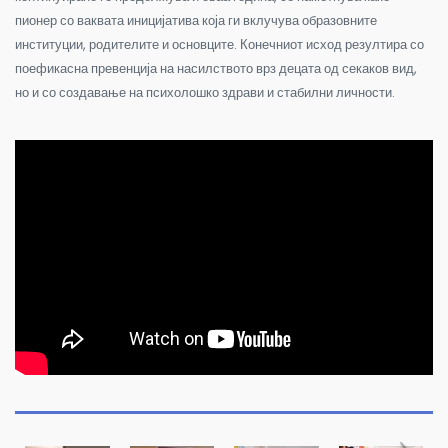
пионер со ваквата иницијатива која ги вклучува образовните
институции, родителите и основците. Конечниот исход резултира со
поефикасна превенција на насилството врз децата од секаков вид,
но и со создавање на психолошко здрави и стабилни личности.