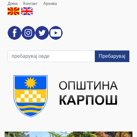
Дома
Контакт
Архива
Пребарувај