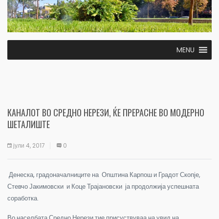
MENU
КАНАЛОТ ВО СРЕДНО НЕРЕЗИ, ЌЕ ПРЕРАСНЕ ВО МОДЕРНО
ШЕТАЛИШТЕ
јули 4, 2017
0
Денеска, градоначалниците на Општина Карпош и Градот Скопје,
Стевчо Јакимовски и Коце Трајановски ја продолжија успешната
соработка.
Во населбата Средно Нерези тие присуствуваа на увид на