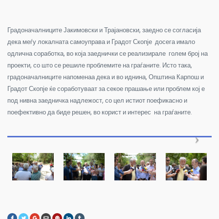
Градоначалниците Јакимовски и Трајановски, заедно се согласија
дека меѓу локалната самоуправа и Градот Скопје досега имало
одлична соработка, во која заеднички се реализирале голем број на
проекти, со што се решиле проблемите на граѓаните. Исто така,
градоначалниците напоменаа дека и во иднина, Општина Карпош и
Градот Скопје ќе соработуваат за секое прашање или проблем кој е
под нивна заедничка надлежост, со цел истиот поефикасно и
поефективно да биде решен, во корист и интерес на граѓаните.