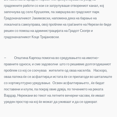
градежните работи со кои се затрупуваше отворениот канал, кој
започнува од село Крушопек, па завршува во градскиот парк.
Градоначалникот Јакимовски, напомена дека на барање на
локалната самоуправа, овој проблем на граѓаните на Нерези ќе биде
решен со помош на администрацијата на Градот Скопје и
градоначалникот Коце Трајановски.
– Општина Карпош помогна во средувањето на имотно-
правните односи, и сме задоволни што го решивме долгогодишниот
проблем со кој се соочуваа жителите од оваа населба. Наскоро,
оваа патека ќе се асфалтира,и истата ќе се прилагоди во шеталиште
со хортикултурно уредување. Освен асфалтирањето , ќе бидат
поставени и клупи, па покрај овие дрвја, по течението на реката
Вардар, Нережани во текот на летните вечерни часови, ќе имаат
уреден простор на кој ќе можат да уживаат и да се одморат.