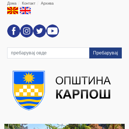
Дома
Контакт
Архива
Пребарувај