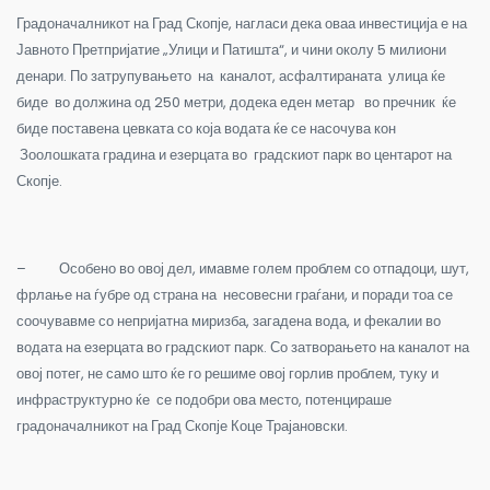
Градоначалникот на Град Скопје, нагласи дека оваа инвестиција е на
Јавното Претпријатие „Улици и Патишта“, и чини околу 5 милиони
денари. По затрупувањето на каналот, асфалтираната улица ќе
биде во должина од 250 метри, додека еден метар во пречник ќе
биде поставена цевката со која водата ќе се насочува кон
Зоолошката градина и езерцата во градскиот парк во центарот на
Скопје.
– Особено во овој дел, имавме голем проблем со отпадоци, шут,
фрлање на ѓубре од страна на несовесни граѓани, и поради тоа се
соочувавме со непријатна миризба, загадена вода, и фекалии во
водата на езерцата во градскиот парк. Со затворањето на каналот на
овој потег, не само што ќе го решиме овој горлив проблем, туку и
инфраструктурно ќе се подобри ова место, потенцираше
градоначалникот на Град Скопје Коце Трајановски.