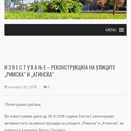
MENU
И З В Е С Т У В А Њ Е – РЕКОНСТРУКЦИЈА НА УЛИЦИТЕ
„РИМСКА“ И „АТИНСКА“
ноември 30, 2018
0
Почитувани граѓани,
Ве известуваме дека од 30.11.2018 година (петок) започнуваат
активностите за реконструкција на улиците „Римска“ и „Атинска“, во
урбаната заедница Владо Тасевки.