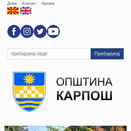
Дома
Контакт
Архива
Пребарувај