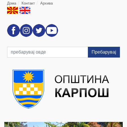
Дома
Контакт
Архива
Пребарувај