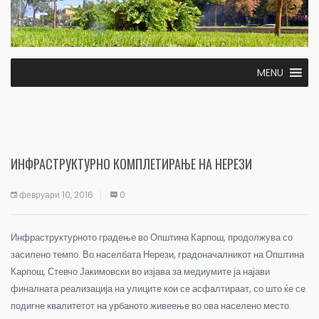
MENU
ИНФРАСТРУКТУРНО КОМПЛЕТИРАЊЕ НА НЕРЕЗИ
февруари 10, 2016
0
Инфраструктурното градење во Општина Карпош, продолжува со
засилено темпо. Во населбата Нерези, градоначалникот на Општина
Карпош, Стевчо Јакимовски во изјава за медиумите ја најави
финалната реализација на улиците кои се асфалтираат, со што ќе се
подигне квалитетот на урбаното живеење во ова населено место.