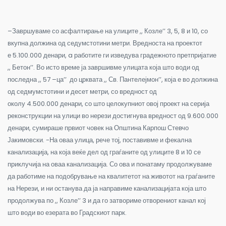
–
Завршуваме со асфалтирање на улиците ,, Козле’’ 3, 5, 8 и 10, со
вкупна должина од седумстотини метри. Вредноста на проектот
е
5.100.000
денари
, a
работите ги изведува градежното претпријатие
,, Бетон’’. Во исто време ја завршивме улицата која што води од
последна ,, 57 –ца’’ до црквата ,, Св. Пантелејмон’’, која е во должина
од седмумстотини и десет метри, со вредност од
околу
4.500.000
денари, со што целокупниот овој проект
на серија
реконструкции на улици во нерези достигнува вредност од 9.600.000
денари, сумираше првиот човек на Општина Карпош Стевчо
Јакимовски. -На оваа улица, рече тој, поставивме и фекална
канализација, на која веќе дел од граѓаните од улиците 8 и 10 се
приклучија на оваа канализација. Со ова и понатаму продолжуваме
да работиме на подобрување на квалитетот на животот на граѓаните
на Нерези, и ни останува да ја направиме канализацијата која што
продолжува по ,, Козле’’ 3 и да го затвориме отворениот канал кој
што води во езерата во Градскиот парк.