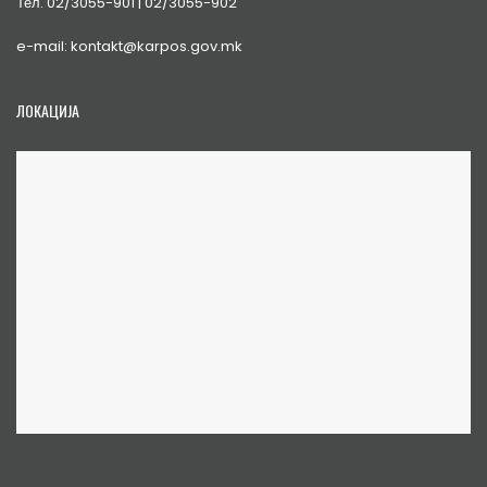
Тел. 02/3055-901 | 02/3055-902
e-mail: kontakt@karpos.gov.mk
ЛОКАЦИЈА