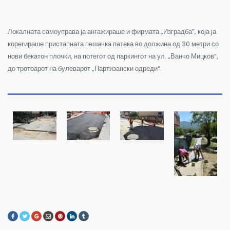
Локалната самоуправа ја ангажираше и фирмата „Изградба”, која ја
корегираше пристапната пешачка патека во должина од 30 метри со
нови бекатон плочки, на потегот од паркингот на ул. „Ванчо Мицков“,
до тротоарот на булеварот „Партизански одреди“.