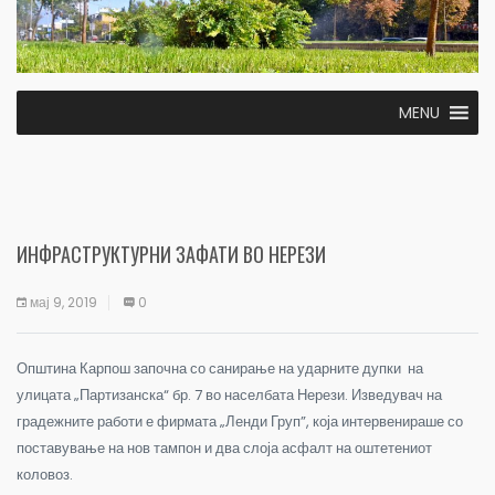
MENU
ИНФРАСТРУКТУРНИ ЗАФАТИ ВО НЕРЕЗИ
мај 9, 2019
0
Општина Карпош започна со санирање на ударните дупки на
улицата „Партизанска“ бр. 7 во населбата Нерези. Изведувач на
градежните работи е фирмата „Ленди Груп”, која интервенираше со
поставување на нов тампон и два слоја асфалт на оштетениот
коловоз.