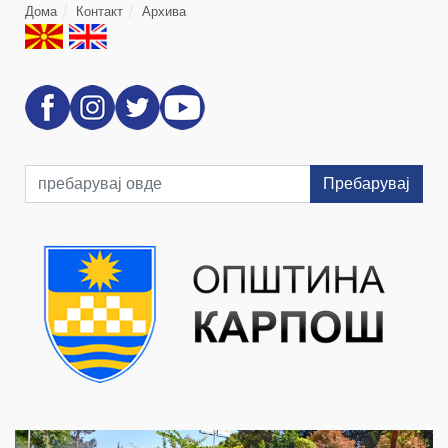
Дома
Контакт
Архива
Пребарувај