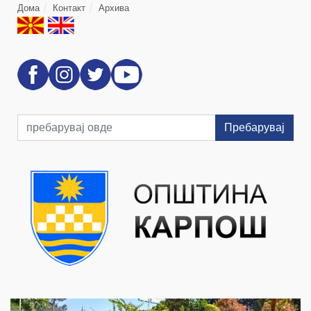
Дома
Контакт
Архива
Пребарувај