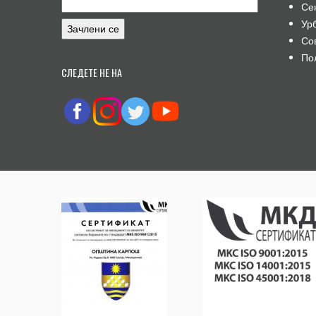
Се
Ур
Со
По
СЛЕДЕТЕ НЕ НА