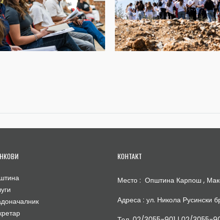
НКОВИ
КОНТАКТ
штина
Место : Општина Карпош , Мак
луги
Адреса : ул. Никола Русински бр
адоначалник
кретар
Тел. 02/3055-901 | 02/3055-9