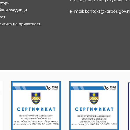
ктори
бани заедници
e-mail: kontakt@karpos.gov.
вет
литика на приватност