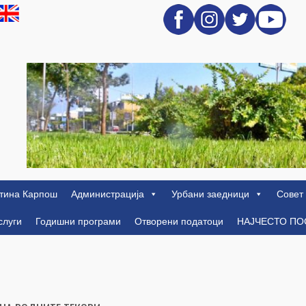
тина Карпош
Администрација
Урбани заедници
Совет
слуги
Годишни програми
Отворени податоци
НАЈЧЕСТО П