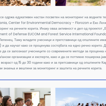
се одржа едукативен настан посветен на мониторинг на водните тек
ia, Center for Environmental Democracy – Florozon и Еко Логик
оринг на речните корита.
Инаку оваа активност е дел од проектот 
tment of Defense EUCOM and Forest Service International Foundat
 Лепенец. Таму младите учесници и претставници од општините им
и да научат како се проценува состојбата на едно речно корито. 
 да се запознаат учесниците со современите методи за проценка на
аѓански организации и експерти, како и да се поттикне поширока ја
возраст од 15 до 30 години како и за претсавници од општините Ка
ви знаења и вештини за мониторинг и заштита на речните корита.