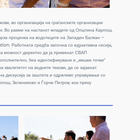
ови, во организација на граѓанските организации
. Во рамки на настанот младите од Општина Карпош,
„Брза проценка на водотеците на Западен Балкан –
ion. Работната средба започна со едукативна сесија,
аа можност директно да ја применат СВАП
Дополнително, беа идентификувани и „жешки точки“
 квалитетот на водните текови, да се зајакнат
вна дискусија за заштита и одржливо управување со
рпош, Зелениково и Ѓорче Петров, кои преку