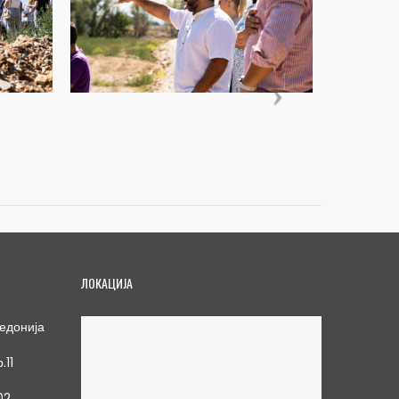
ЛОКАЦИЈА
едонија
.11
02