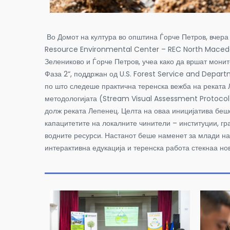
Во Домот на култура во општина Ѓорче Петров, вчера 
Resource Environmental Center – REC North Macedon
Зелениково и Ѓорче Петров, учеа како да вршат монит
Фаза 2“, поддржан од U.S. Forest Service and Depar
по што следеше практична теренска вежба на реката
методологијата (Stream Visual Assessment Protocol) 
долж реката Лепенец. Целта на оваа иницијатива беше
капацитетите на локалните чинители – институции, гр
водните ресурси. Настанот беше наменет за млади на 
интерактивна едукација и теренска работа стекнаа но