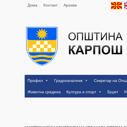
Дома
Контакт
Архива
Профил
Градоначалник
Секретар на Опш
Животна средина
Култура и спорт
Буџет
У