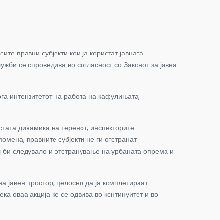
те правни субјекти кои ја користат јавната
ужби се спроведива во согласност со Законот за јавна
ога интензитетот на работа на кафулињата,
истата динамика на теренот, инспекторите
омена, правните субјекти не ги отстранат
ај би следувало и отстранување на урбаната опрема и
а јавен простор, целосно да ја комплетираат
ка оваа акција ќе се одвива во континуитет и во