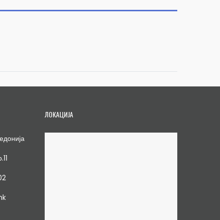
ЛОКАЦИЈА
едонија
.11
02
mk