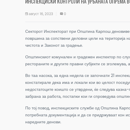
ИНСПЕКЦИСКИ КОНТРОЛИ НА УРБАНАТА ОПРЕМА 
август 16, 2023
0
Секторот Инспекторат при Општина Карпош деновиве сп
површина за сопствени деловни цели на територија на
чистота и Законот за градење.
Општинскиот комунален и градежен инспектор по служ
рестораните и другите правни субјекти се зголемува, 
Во таа насока, за една недела се започнати 21 инспек
констатирале дека има и локали кои во целост поседу
недостатоците коишто се утврдени, ќе следува казна-
забрана за работа, постапки кои ги спроведува општи
По тој повод, инспекциските служби од Општина Карпо
потребната документација и да се придржуваат кон ис
наредните денови.