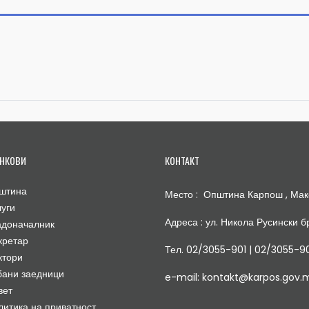
НКОВИ
КОНТАКТ
штина
Место : Општина Карпош , Мак
луги
Адреса : ул. Никола Русински бр
адоначалник
кретар
Тел. 02/3055-901 | 02/3055-9
ктори
бани заедници
e-mail: kontakt@karpos.gov.
вет
литика на приватност