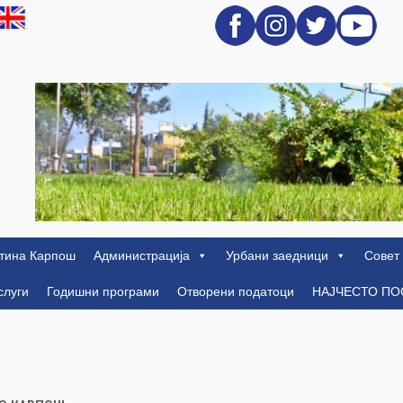
тина Карпош
Администрација
Урбани заедници
Совет
слуги
Годишни програми
Отворени податоци
НАЈЧЕСТО П