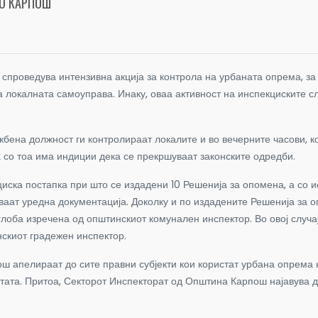
ВО КАРПОШ
роведува интензивна акција за контрола на урбаната опрема, за си
 локалната самоуправа. Инаку, оваа активност на инспекциските сл
бена должност ги контролираат локалите и во вечерните часови, к
а со тоа има индиции дека се прекршуваат законските одредби.
циска постапка при што се издадени 10 Решенија за опомена, а со 
ваат уредна документација. Доколку и по издадените Решенија за оп
глоба изречена од општинскиот комунален инспектор. Во овој случ
нскиот градежен инспектор.
ш апелираат до сите правни субјекти кои користат урбана опрема н
тата. Притоа, Секторот Инспекторат од Општина Карпош најавува де