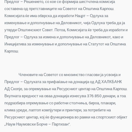
Предлог – Решението, со кое се формира шестчлена комисија
составена од претставниците на Советот на Општина Карпош.
Комисијата ќе има обврска да изработи Нацрт – Одлука за
изменување и дополнување на Деловникот, чија Одлука треба да ја
утврди Општинскиот Совет. Потоа, Комисијата ќе треба да изработи и
Предлог – Одлука за измена и дополнување на Деловникот, како и
Иницијатива за изменување и дополнување на Статутот на Општина
Карпош.
Членовите на Советот со мнозинство гласови ја усвоија и
Предлог – Одлуката за прифаќање на донација од АД ХАЛКБАНК
АД Скопје, за опремување на Ресурсниот центар на Општина Карпош.
Вкупната вредност на оваа донација изнесува 376.850 денари, а тоа
подразбира опремување со работни столчиња, бироа, плакари,
клима уреди, лаптоп компјутери и принтери, за потребите на
Ресурсниот центар, кој ќе функционира во рамки на спортскиот објект
„Наум Наумовски Борче – Партизан“.