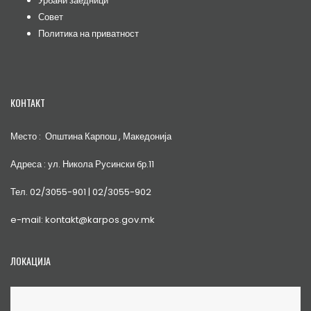
Урбани заедници
Совет
Политика на приватност
КОНТАКТ
Место : Општина Карпош , Македонија
Адреса : ул. Никола Русински бр.11
Тел. 02/3055-901 | 02/3055-902
e-mail: kontakt@karpos.gov.mk
ЛОКАЦИЈА