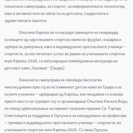
локалната самоуправа, за спортот, за информатичката технологија,
како и активностите во областа на детската, социјалната и
здравствената заштита.
Општина Карпош ќе ги награди првенците на генерација,
основците од најуспешните спортски екипи во фудбал, кошарка и
одбојка за девојчиња, како и индивидуално прогласените ученици –
спортисти, за постигнатиот успех во рамки на училишните спортски
игри Карпош 2026, со меѓународна повеќедневна екскурзија во
детскиот камп „Каливас“ (Грција).
Локалната самоуправа ќе обезбеди бесплатен
неколкудневен престој во истоимениот детски камп во Грција и за
осумте ученички – одбојкарки од Карпош, кои неодамна го освоија
првото место на турнирот кој го организираше Општина Кисела Вода,
по повод одбележување на нивниот патронен празник Св. Ѓоргија.
Советниците ја поддржаа и Одлуката за наградување на професори
– тренери и индивидуално прогласените ученици – спортисти, во
училишните спортски лиги Карпош 2026. Со оваа Одлука,