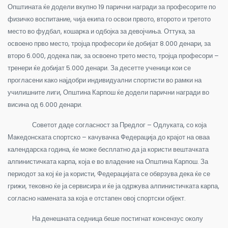
Општината ќе додели вкупно 19 парични награди за професорите по
физичко воспитание, чија екипа го освои првото, второто и третото
место во фудбал, кошарка и одбојка за девојчиња. Оттука, за
освоено прво место, тројца професори ќе добијат 8.000 денари, за
второ 6.000, додека пак, за освоено трето место, тројца професори –
тренери ќе добијат 5.000 денари. За десетте ученици кои се
прогласени како најдобри индивидуални спортисти во рамки на
училишните лиги, Општина Карпош ќе додели парични награди во
висина од 6.000 денари.
Советот даде согласност за Предлог – Одлуката, со која
Македонската спортско – качувачка Федерација до крајот на оваа
календарска година, ќе може бесплатно да ја користи вештачката
алпинистичката карпа, која е во владение на Општина Карпош. За
периодот за кој ќе ја користи, Федерацијата се обврзува дека ќе се
грижи, тековно ќе ја сервисира и ќе ја одржува алпинистичката карпа,
согласно намената за која е отстапен овој спортски објект.
На денешната седница беше постигнат консензус околу