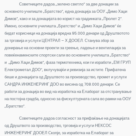
Советниците дадоа „зелено светло“ за две донации за
основното училиште „Братство“, една донација за ООУ „Димо Хаџи
Димов“, како и за донацијата во корист на градинката „Пролет 2“.
Имено, основните училишта „Братство“ и „Димо Хаџи Димов“ ќе
бидат корисници на донација вредна 95.000 денари од Друштвотото
за трговија и услуги ЦЕНТРАЛ – Х ДООЕЛ. Станува збор за
донирање на основни проекти за греење, ладење и вентилација за
повеќенаменските спортски сали во основните училишта „Братство“
и „Димо Хаџи Димов“, фаза термотехника, кои ги изработи „ЕМ ГРУП
Електрометал ДОО“, вклучувајќи и ревизија за истите. Прифатена
беше и донацијата од Друштвото за производство, промет и услуги
САНДРА ИНЖЕНЕРИНГ ДОО во висина од 708.000 денари. Се
работи за донација во вид на изработка на Елаборат за отстранување
на постојна градба, односно за фискултурната сала во рамки на ООУ
„Братство“.
Советниците дадоа согласност за прифаќање на донацијата
од Друштвото за производство, трговија и услуги НЕКСОС
ИНЖЕНЕРИНГ ДООЕЛ Скопје, за изработка на Елаборат за