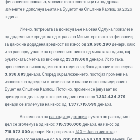
финансиски прашања, мнозинството советници ги поддржаа
измените и дополнувањата на Буџетот на Општина Карпош за 2026
година.
Имено, потребата за донесување на оваа Одлука произлезе
од доделените средства од страна на Министерството за финансии,
за данок на додадена вредност во износ од
28.580.290
денари, како
и за распоредување на пренесениот вишок од минатата година, кај
буџетската сметка во висина од
23.319.669
денари. Исто така,
пренесениот вишок од минатата година кај блок дотациите изнесува
3.636.683
денари. Според образложението, постојат промени на
износите на одредени ставки во сите колони во консолидираниот
Буџет на Општина Карпош. Поточно, промени се јавуваат во
приходниот дел, каде што претходниот износ од
1.332.434.279
денари се зголемува на износ од
1.377.715.599
денари.
Во колоната на
расходи од дотации
, сумата во расходниот
дел се зголемува од износ
715.336.000
денари, на износ од
718.972.000
денари. Во програмата
Ј40 – Јавна чистота
е
извршено зголемување од
55.700.000
на
58.700.000
денари. Во