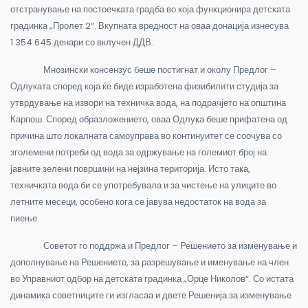
отстранување на постоечката градба во која функционира детската
градинка „Пролет 2“. Вкупната вредност на оваа донација изнесува
1.354.645 денари со вклучен ДДВ.
Мнозински консензус беше постигнат и околу Предлог –
Одлуката според која ќе биде изработена физибилити студија за
утврдување на извори на техничка вода, на подрачјето на општина
Карпош. Според образложението, оваа Одлука беше прифатена од
причина што локалната самоуправа во континуитет се соочува со
зголемени потреби од вода за одржување на големиот број на
јавните зелени површини на нејзина територија. Исто така,
техничката вода би се употребувала и за чистење на улиците во
летните месеци, особено кога се јавува недостаток на вода за
пиење.
Советот го поддржа и Предлог – Решението за изменување и
дополнување на Решението, за разрешување и именување на член
во Управниот одбор на детската градинка „Орце Николов“. Со истата
динамика советниците ги изгласаа и двете Решенија за изменување