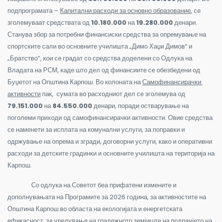
подпрограмата –
Капитални расходи за основно образование
, се
зголемуваат средствата од
10.180.000
на
19.280.000
денари.
Станува збор за потребни финансиски средства за опремување на
спортските сали во основните училишта „Димо Хаџи Димов“ и
„Братство“, кои се градат со средства доделени со Одлука на
Владата на РСМ, каде што дел од финансиите се обезбедени од
Буџетот на Општина Карпош. Во колоната на
Самофинансирачки
активности
пак, сумата во расходниот дел се зголемува од
79.151.000
на
84.550.000
денари, поради остварување на
поголеми приходи од самофинансирачки активности. Овие средства
се наменети за исплата на комунални услуги, за поправки и
одржување на опрема и згради, договорни услуги, како и оперативни
расходи за детските градинки и основните училишта на територија на
Карпош.
Со одлука на Советот беа прифатени измените и
дополнувањата на Програмите за 2026 година, за активностите на
Општина Карпош во областа на екологијата и енергетската
ефикасност, за уредување на градежното земјиште на подрачјето на