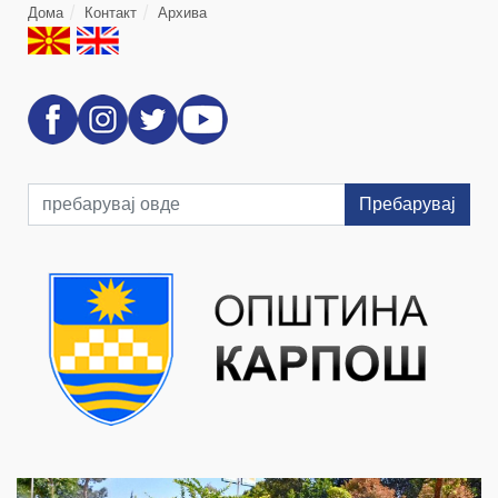
Дома
Контакт
Архива
Пребарувај