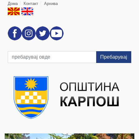
Дома
Контакт
Архива
Пребарувај