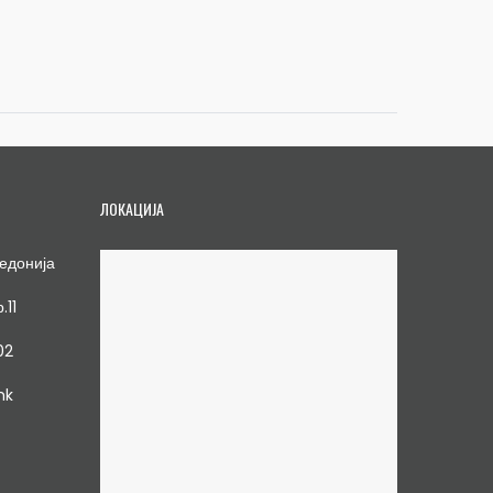
ЛОКАЦИЈА
едонија
.11
02
mk