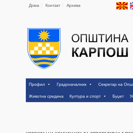
Дома
Контакт
Архива
Профил
Градоначалник
Секретар на Опш
Животна средина
Култура и спорт
Буџет
У