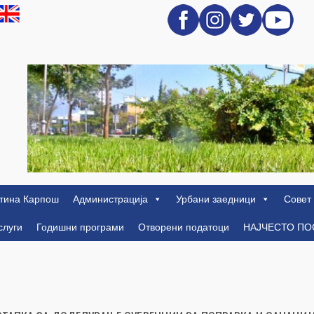
тина Карпош
Администрација
Урбани заедници
Совет
слуги
Годишни програми
Отворени податоци
НАЈЧЕСТО П