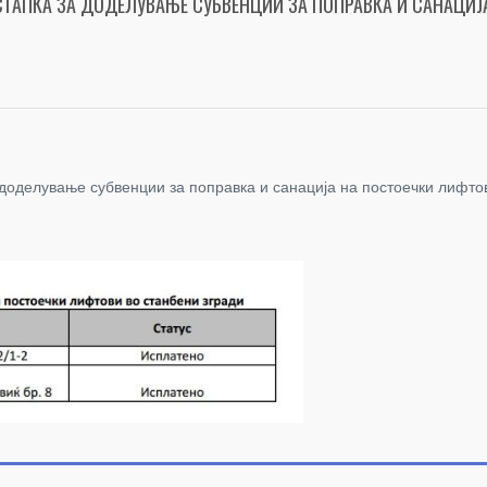
СТАПКА ЗА ДОДЕЛУВАЊЕ СУБВЕНЦИИ ЗА ПОПРАВКА И САНАЦИЈ
 доделување субвенции за поправка и санација на постоечки лифто