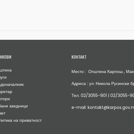
НКОВИ
КОНТАКТ
штина
Место : Општина Карпош , Мак
луги
Адреса : ул. Никола Русински бр
адоначалник
кретар
Тел. 02/3055-901 | 02/3055-9
ктори
бани заедници
e-mail: kontakt@karpos.gov.
вет
литика на приватност