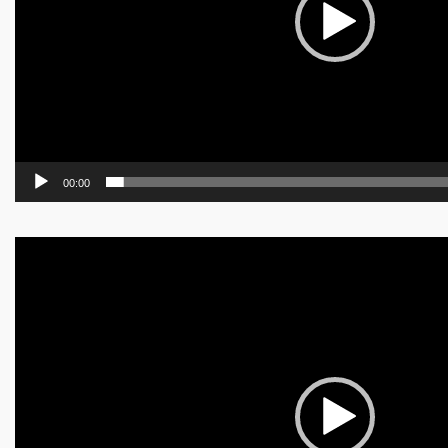
00:00
Видео
плејер