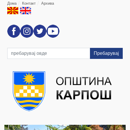
Дома
Контакт
Архива
Пребарувај