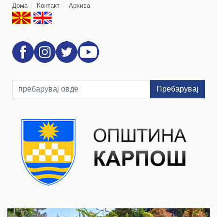
Дома
Контакт
Архива
Пребарувај