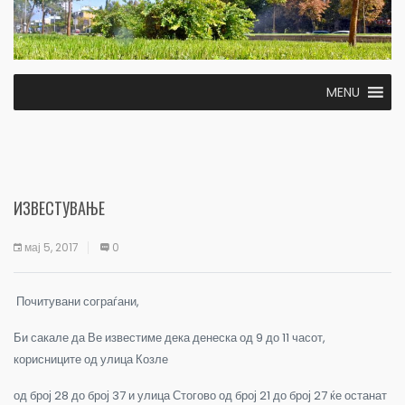
MENU
ИЗВЕСТУВАЊЕ
мај 5, 2017
0
Почитувани сограѓани,
Би сакале да Ве известиме дека денеска од 9 до 11 часот,
корисниците од улица Козле
од број 28 до број 37 и улица Стогово од број 21 до број 27 ќе останат