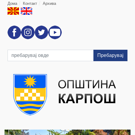
Дома
Контакт
Архива
Пребарувај