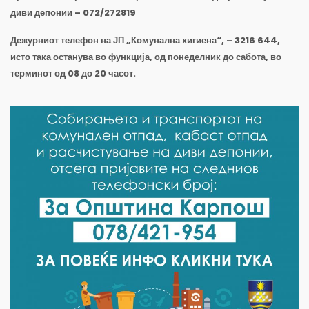
диви депонии – 072/272819
Дежурниот телефон на ЈП „Комунална хигиена“, – 3216 644,
исто така останува во функција, од понеделник до сабота, во
терминот од 08 до 20 часот.