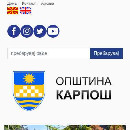
Дома
Контакт
Архива
Пребарувај