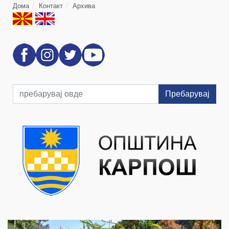
Дома
Контакт
Архива
Пребарувај