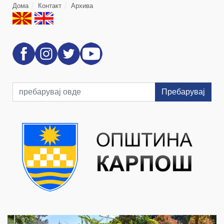
Дома
Контакт
Архива
Пребарувај