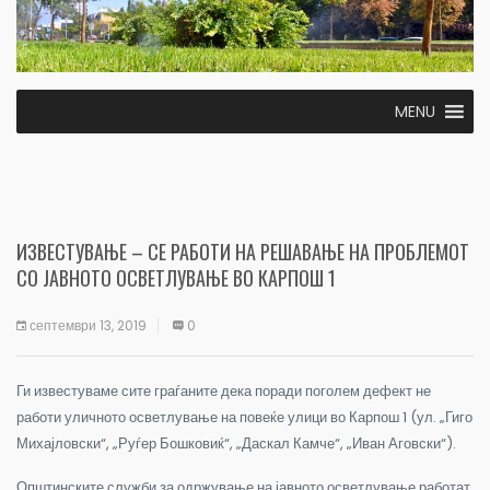
MENU
ИЗВЕСТУВАЊЕ – СЕ РАБОТИ НА РЕШАВАЊЕ НА ПРОБЛЕМОТ
СО ЈАВНОТО ОСВЕТЛУВАЊЕ ВО КАРПОШ 1
септември 13, 2019
0
Ги известуваме сите граѓаните дека поради поголем дефект не
работи уличното осветлување на повеќе улици во Карпош 1 (ул. „Гиго
Михајловски“, „Руѓер Бошковиќ“, „Даскал Камче“, „Иван Аговски“).
Општинските служби за одржување на јавното осветлување работат