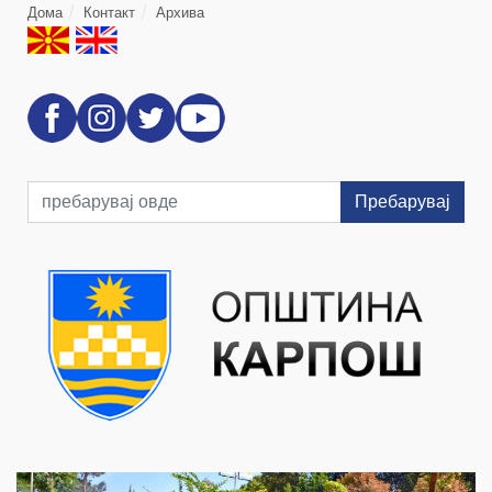
Дома
Контакт
Архива
Пребарувај