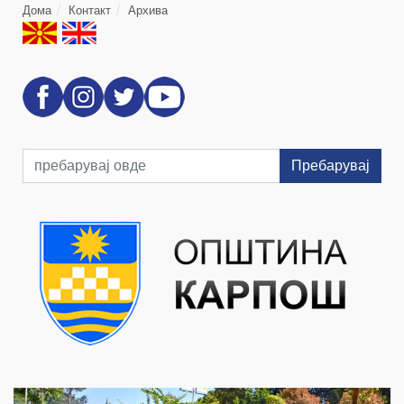
Дома
Контакт
Архива
Пребарувај