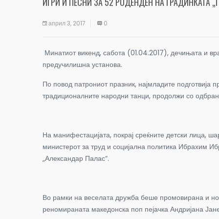
ИГРИ И ПЕСНИ ЗА 52 РОДЕНДЕН НА ГРАДИНКАТА „
април 3, 2017
0
Минатиот викенд, сабота (01.04.2017), дечињата и в
предучилишна установа.
По повод патрониот празник, најмладите подготвија п
традиционалните народни танци, продолжи со одбрани 
На манифестацијата, покрај среќните детски лица, ш
министерот за труд и социјална политика Ибрахим Иб
„Александар Палас“.
Во рамки на веселата дружба беше промовирана и нова
реномираната македонска поп пејачка Андријана Јаневс