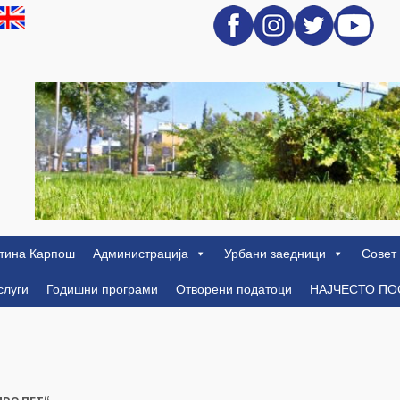
тина Карпош
Администрација
Урбани заедници
Совет
слуги
Годишни програми
Отворени податоци
НАЈЧЕСТО П