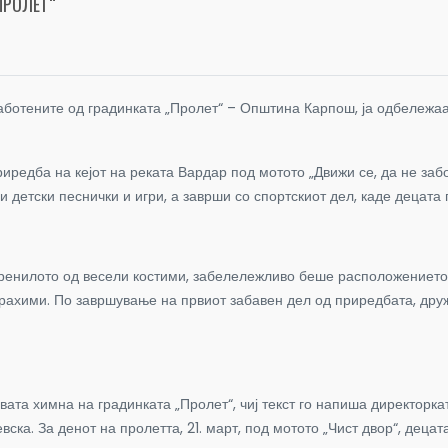
ПРОЛЕТ“
работените од градинката „Пролет“ – Општина Карпош, ја одбележа
риредба на кејот на реката Вардар под мотото „Движи се, да не за
детски песнички и игри, а заврши со спортскиот дел, каде децата
аренилото од весели костими, забелележливо беше расположението 
рахими. По завршување на првиот забавен дел од приредбата, друж
та химна на градинката „Пролет“, чиј текст го напиша директорка
ка. За денот на пролетта, 21. март, под мотото „Чист двор“, деца