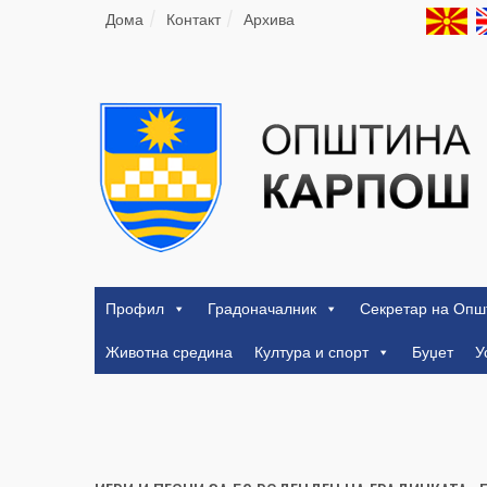
Дома
Контакт
Архива
Профил
Градоначалник
Секретар на Опш
Животна средина
Култура и спорт
Буџет
У