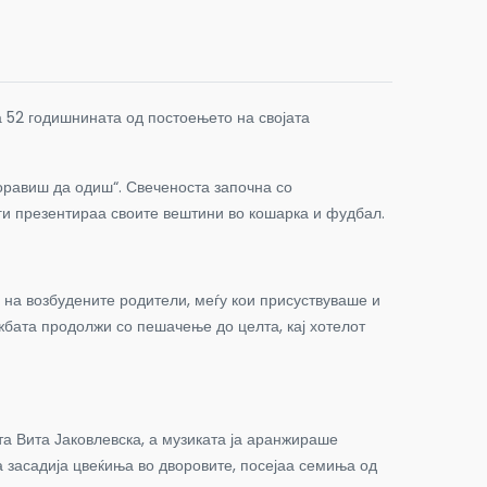
а 52 годишнината од постоењето на својата
боравиш да одиш“. Свеченоста започна со
 ги презентираа своите вештини во кошарка и фудбал.
на возбудените родители, меѓу кои присуствуваше и
бата продолжи со пешачење до целта, кај хотелот
та Вита Јаковлевска, а музиката ја аранжираше
та засадија цвеќиња во дворовите, посејаа семиња од