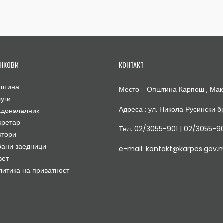
НКОВИ
КОНТАКТ
штина
Место : Општина Карпош , Мак
луги
Адреса : ул. Никола Русински бр
адоначалник
кретар
Тел. 02/3055-901 | 02/3055-9
ктори
бани заедници
e-mail: kontakt@karpos.gov.
вет
литика на приватност