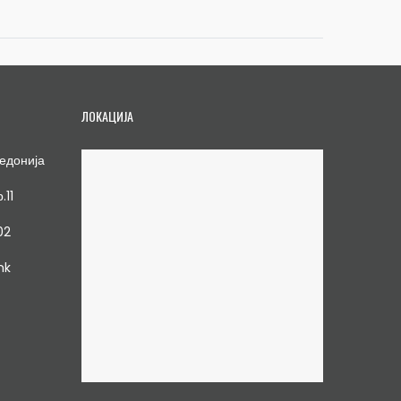
ЛОКАЦИЈА
едонија
.11
02
mk