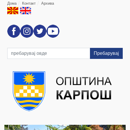
Дома
Контакт
Архива
Пребарувај