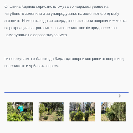
Општина Карпош сериозно вложува во надоместување на
изгубеното зеленило и во унапредување на зелениот фонд меѓу
зградите. Намерата е да се создадат нови зелени површини – места
за рекреација на граѓаните, но и зеленило кое ќе придонесе кон
намалување на аерозагадувањето.
Ги повикуваме граѓаните да бидат одговорни кон јавните површини,
зеленилото и урбаната опрема.