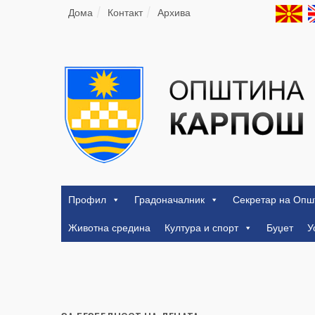
Дома
Контакт
Архива
Профил
Градоначалник
Секретар на Опш
Животна средина
Култура и спорт
Буџет
У