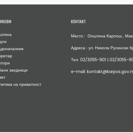
НКОВИ
КОНТАКТ
штина
Место : Општина Карпош , Мак
луги
Адреса : ул. Никола Русински бр
адоначалник
кретар
Тел. 02/3055-901 | 02/3055-9
ктори
бани заедници
e-mail: kontakt@karpos.gov.
вет
литика на приватност