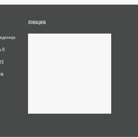
ЛОКАЦИЈА
едонија
.11
02
mk