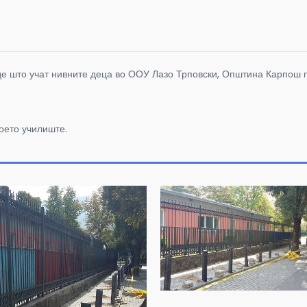
де што учат нивните деца во ООУ Лазо Трповски, Општина Карпош 
воето училиште.