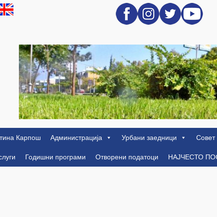
тина Карпош
Администрација
Урбани заедници
Совет
слуги
Годишни програми
Отворени податоци
НАЈЧЕСТО П