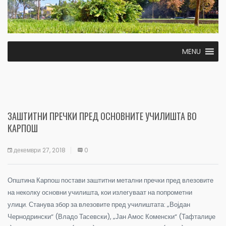
MENU
ЗАШТИТНИ ПРЕЧКИ ПРЕД ОСНОВНИТЕ УЧИЛИШТА ВО
КАРПОШ
декември 27, 2018
0
Општина Карпош постави заштитни метални пречки пред влезовите
на неколку основни училишта, кои излегуваат на попрометни
улици. Станува збор за влезовите пред училиштата: „Војдан
Чернодрински“ (Владо Тасевски), „Јан Амос Коменски“ (Тафталиџе