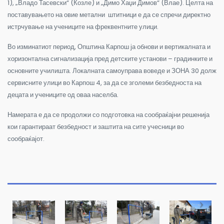
1), „Владо Тасевски“ (Козле) и „Димо Хаџи Димов“ (Влае). Целта на
поставувањето на овие метални штитници е да се спречи директно
истрчување на учениците на фреквентните улици.
Во изминатиот период, Општина Карпош ја обнови и вертикалната и
хоризонтална сигнализација пред детските установи – градинките и
основните училишта. Локалната самоуправа воведе и ЗОНА 30 долж
сервисните улици во Карпош 4, за да се зголеми безбедноста на
децата и учениците од оваа населба.
Намерата е да се продолжи со подготовка на сообраќајни решенија
кои гарантираат безбедност и заштита на сите учесници во
сообраќајот.