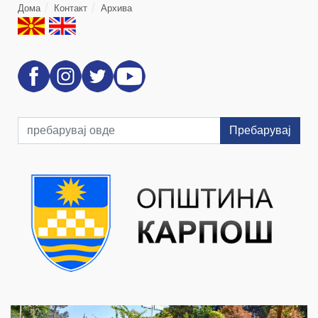
Дома
Контакт
Архива
Пребарувај