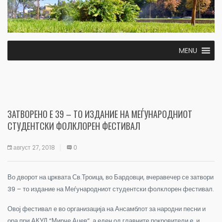
MENU
ЗАТВОРЕНО Е 39 – ТО ИЗДАНИЕ НА МЕЃУНАРОДНИОТ
СТУДЕНТСКИ ФОЛКЛОРЕН ФЕСТИВАЛ
август 27, 2018
0
Во дворот на црквата Св.Троица, во Бардовци, вчеравечер се затвори
39 – то издание на Меѓународниот студентски фолклорен фестивал.
Овој фестивал е во организација на Ансамблот за народни песни и
ора при АКУД
“
Мирче Ацев
”,
а еден од главните покровители е и