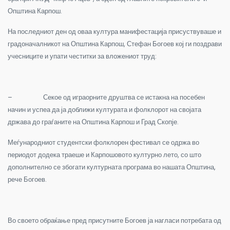
Општина Карпош.
На последниот ден од оваа култура манифестација присуствуваше и
градоначалникот на Општина Карпош, Стефан Богоев кој ги поздрави
учесниците и упати честитки за вложениот труд
:
–
Секое од играорните друштва се истакна на посебен
начин и успеа да ја доближи културата и фолклорот на својата
држава до граѓаните на Општина Карпош и Град Скопје.
Меѓународниот студентски фолклорен фестивал се одржа во
периодот додека траеше и Карпошовото културно лето, со што
дополнително се збогати културната програма во нашата Општина,
рече Богоев.
Во своето обраќање пред присутните Богоев ја нагласи потребата од