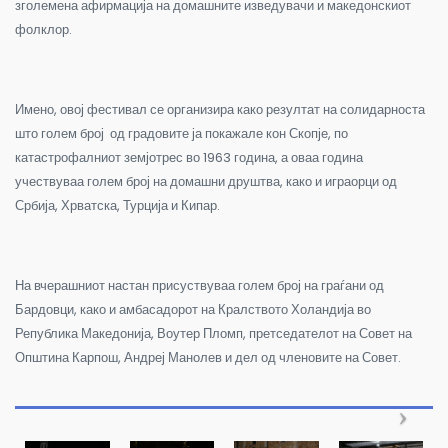
зголемена афирмација на домашните изведувачи и македонскиот
фолклор.
Имено, овој фестивал се организира како резултат на солидарноста
што голем број од градовите ја покажале кон Скопје, по
катастрофалниот земјотрес во 1963 година, а оваа година
учествуваа голем број на домашни друштва, како и играорци од
Србија, Хрватска, Турција и Кипар.
На вчерашниот настан присуствуваа голем број на граѓани од
Бардовци, како и амбасадорот на Кралството Холандија во
Република Македонија, Воутер Пломп, претседателот на Совет на
Општина Карпош, Андреј Манолев и
дел од членовите на Совет.