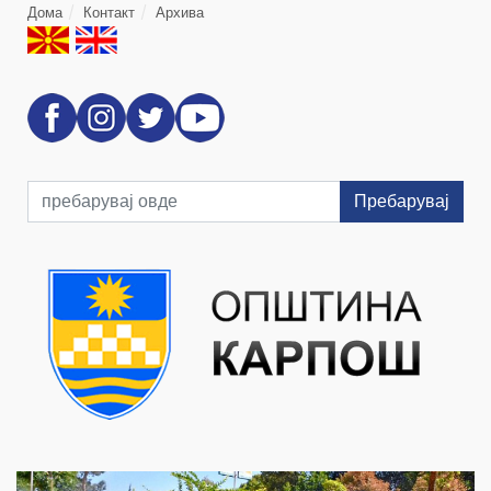
Дома
Контакт
Архива
Пребарувај