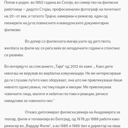
Попов е роден во 1950 година во Скопје, во семејство на филмски
работници – дедото Стојан, професионален фотограф на почетокот
на 20
–
от век, и таткото Трајче, камерман и режисер, еден од
пионерите на југословенските и македонските документарни
филмови.
Во допир со филмската магија уште од детството,
желбата за филм му се раѓа веќе во младечките години и спонтано
се развива.
Во интервјуто за списанието „Тајм“ од 2012 ќе каже: „ Како дете
никогаш не верував во вербална комуникација. Не ме интересираше
да ги слушам луѓето како зборуваат, она што ме привлекуваше беше
нивното однесување, гестикулации и емоции. Ме привлекуваа
човечките лица, малите и небитни гестови и реакции, речиси
невидливи за човечкото око.“
Откако дипломирал филмска режија на Академијата за
театар, филм и телевизија во Белград, од 1978 до 1988 работи како
режисер во „Вардар Филм“, а во 1985 и 1986 бил и директор на оваа