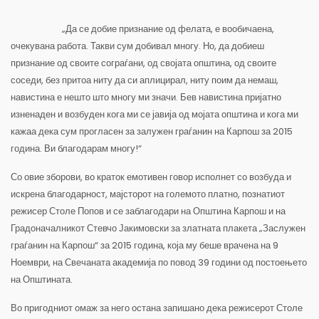
„Да се добие признание од фелата, е вообичаена,
очекувана работа. Такви сум добивал многу. Но, да добиеш
признание од своите сограѓани, од својата општина, од своите
соседи, без притоа ниту да си аплицирал, ниту поим да немаш,
навистина е нешто што многу ми значи. Бев навистина пријатно
изненаден и возбуден кога ми се јавија од мојата општина и кога ми
кажаа дека сум прогласен за залужен граѓанин на Карпош за 2015
година. Ви благодарам многу!“
Со овие зборови, во краток емотивен говор исполнет со возбуда и
искрена благодарност, мајсторот на големото платно, познатиот
режисер Столе Попов и се заблагодари на Општина Карпош и на
Градоначалникот Стевчо Јакимовски за златната плакета „Заслужен
граѓанин на Карпош“ за 2015 година, која му беше врачена на 9
Ноември, на Свечаната академија по повод 39 години од постоењето
на Општината.
Во пригодниот омаж за него остана запишано дека режисерот Столе