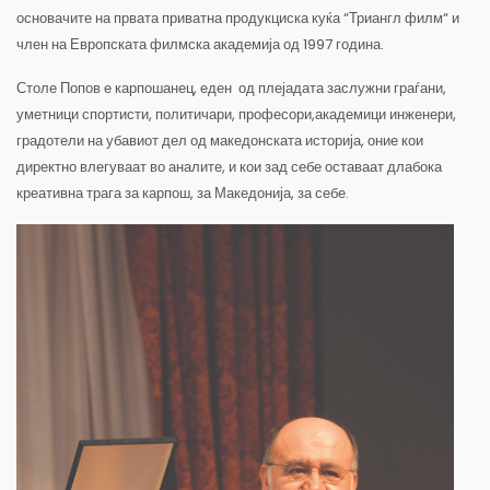
основачите на првата приватна продукциска куќа “Триангл филм“ и
член на Европската филмска академија од 1997 година.
Столе Попов е карпошанец, еден од плејадата заслужни граѓани,
уметници спортисти, политичари, професори,академици инженери,
градотели на убавиот дел од македонската историја, оние кои
директно влегуваат во аналите, и кои зад себе оставаат длабока
креативна трага за карпош, за Македонија, за себе.