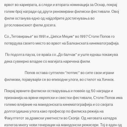
врвот во кариерата, а следи и втората номинација за Оскар, покрај
голем број награди од други реномирани филмски фестивали. Овој
филм останува едно од најдобрите достигнувања во
југословенскиот филм досега.
Со „Тетовирање“ во 1991 и „Џипси Меџик“ во 1997 Столе Попов го
потврдува своето место во врвот на Балканската кинематографија.
По подолга пауза, се враќа со „До балчак“ и уште еднаш покажува
дека сувеерно владее со магијата наречена филм.
Попов остава суптилен “потпис“ во сите свои играни
филмови, појавувајќи се во епизодни улоги, во стилот на Хичкок.
Покрај врвните филмски остварувања и повеќе од 50 награди и
признанија на врвни европски и свестки фестивали, Столе Попов има
големо влијание на македонската кинематографија и со својата
долгогодишна улога како професор по филмска режија на
Факултетот за драмски уметности во Скопје. Од неговата катедра
излегоа многу нови генерации на македонски режисери. Тој е еден од