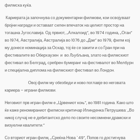
филмска куќа.
Кариерата ја започнува со документарни филмови, кои освојуваат
бројни награди и оставаат силен впечаток на целиот простор на
тогашна Југославија. Од првиот, „Алкалоид“, во 1974 година, „Оган“
во 1974, Австралија, Австралија во 1076 до „Дае“ во 1979, филм кој
му донесе номинација за Оскар, тој ќе се закити и со Гран при на
фестивалите во Оберхаузен и во Љубљана, злато на филмскиот
фестивал во Белград, сребрен бумеранг на фестивалот во Мелбурн
и специјална диплома на филмскиот фестивал во Лондон.
Овој филм му обезбеди и ново поглавје во неговата
кариера – играни филмови.
Неговиот прв игран филм е „Црвениот коњ“, во 1981 година. Како што
ќе каже реномираниот филмски критичар Илинденка Петрушева: „Во
никој случај не е дебитантско дело по своите несомнени драмски и
визуелни квалитети.“
Со вториот игран филм, „Среќна Нова `49“, Попов го достигнува