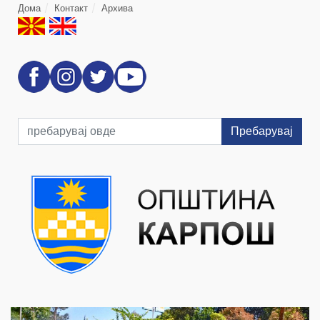
Дома
Контакт
Архива
Пребарувај