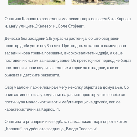
Општина Карпош го раззелени маалскиот парк во населбата Карпош
4, меѓу улиците „Желево“ и „Соле Стојчев“.
Денеска беа засадени 215 украсни растенија, со што овој јавен
простор доби уште поубав лик. Претходно, локалната самоуправа
засади и нова тревна површина, висококвалитетни дрвја, а беше
поставен и систем за наводнување. Во претстојниот период ќе бидат
поставени и нови клупи за седење и корпи за отпадоци, а ќе се
обноват и детските реквизити.
Овој маалски парк е лоциран меѓу неколку објекти за домување. Со
овие активности за уредување на јавниот простор уште повеќе се
поттикнува маалскиот живот и меѓугенерациска дружба, кои се
карактеристични за Карпош 4.
Општината ја заврши и изведбата на маалскиот парк спроти хотел
„Карпош“, во урбаната заедница „Владо Тасевски“.