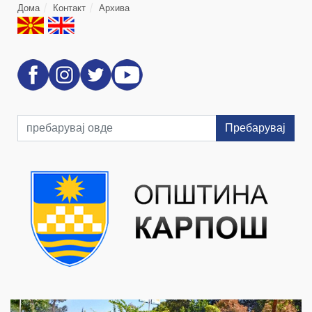
Дома
Контакт
Архива
Пребарувај