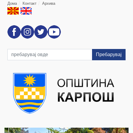
Дома
Контакт
Архива
Пребарувај