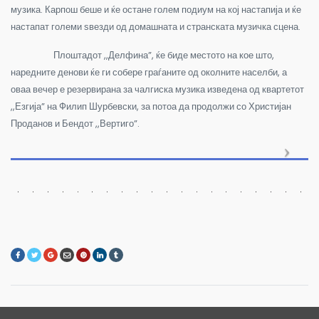
музика. Карпош беше и ќе остане голем подиум на кој настапија и ќе
настапат големи ѕвезди од домашната и странската музичка сцена.
Плоштадот ,,Делфина”, ќе биде местото на кое што,
наредните денови ќе ги собере граѓаните од околните населби, а
оваа вечер е резервирана за чалгиска музика изведена од квартетот
,,Езгија” на Филип Шурбевски, за потоа да продолжи со Христијан
Проданов и Бендот ,,Вертиго”.