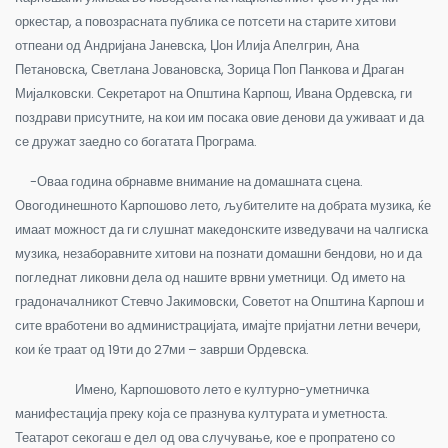
оркестар, а повозрасната публика се потсети на старите хитови
отпеани од Андријана Јаневска, Џон Илија Апелгрин, Ана
Петановска, Светлана Јовановска, Зорица Поп Панкова и Драган
Мијалковски. Секретарот на Општина Карпош, Ивана Ордевска, ги
поздрави присутните, на кои им посака овие денови да уживаат и да
се дружат заедно со богатата Програма.
-Оваа година обрнавме внимание на домашната сцена.
Овогодинешното Карпошово лето, љубителите на добрата музика, ќе
имаат можност да ги слушнат македонските изведувачи на чалгиска
музика, незаборавните хитови на познати домашни бендови, но и да
погледнат ликовни дела од нашите врвни уметници. Од името на
градоначалникот Стевчо Јакимовски, Советот на Општина Карпош и
сите вработени во администрацијата, имајте пријатни летни вечери,
кои ќе траат од 19ти до 27ми – заврши Ордевска.
Имено, Карпошовото лето е културно-уметничка
манифестација преку која се празнува културата и уметноста.
Театарот секогаш е дел од ова случување, кое е пропратено со