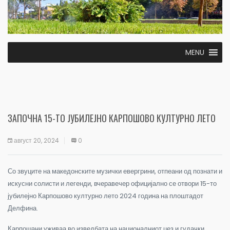
MENU
ЗАПОЧНА 15-ТО ЈУБИЛЕЈНО КАРПОШОВО КУЛТУРНО ЛЕТО
август 20, 2024
0
Со звуците на македонските музички евергрини, отпеани од познати и
искусни солисти и легенди, вчеравечер официјално се отвори 15-то
јубилејно Карпошово културно лето 2024 година на плоштадот
Делфина.
Карпошани уживаа во изведбата на националниот џез и гудачки