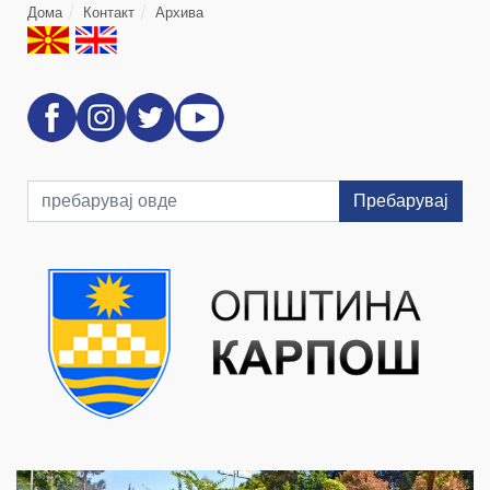
Дома
Контакт
Архива
Пребарувај