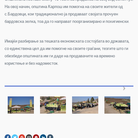
На овој начин, општина Карпош им помогна на своите жители од
с.Бардовци, кои традиционално ја продаваат својата прочуен
бардовска зелка, тоа да го направат поорганизирано и похигиенски.
Имајќи разбирање за тешката економската состојбата во државата,
со единствена цел да им помогне на своите граѓани, тезгите што ги
обезбеди општината им ги даде на продавачите на времено
користење и без надоместок.