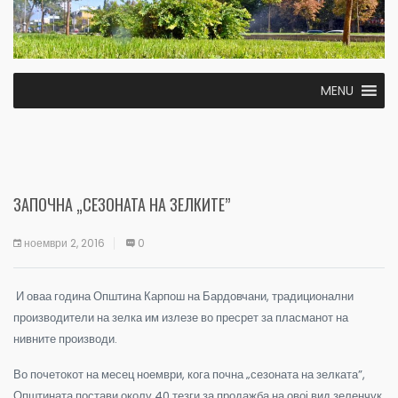
MENU
ЗАПОЧНА „СЕЗОНАТА НА ЗЕЛКИТЕ”
ноември 2, 2016
0
И оваа година Општина Карпош на Бардовчани, традиционални
производители на зелка им излезе во пресрет за пласманот на
нивните производи.
Во почетокот на месец ноември, кога почна „сезоната на зелката”,
Општината постави околу 40 тезги за продажба на овој вид зеленчук.