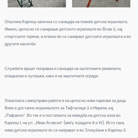
Општина Карпош започна со санација на повеќе детски игралишта.
Имено, целосно се санираше детското игралиште во Влае 2, кај
спортските терени, а етапно ќе се санираат детските игралишта и во
другите населби.
Службите вршат поправка и санација на оштетените реквизити,
клацкалки и лулашки, како и на заштитните огради.
Локалната самоуправа работи и на целосно нови паркови за деца.
Веќе е достапно игралиштето за Тафталиџе 2 и Нерези, кај
„Рафаело“. Во тек е и постапката за изведба на детска зона во
Карпош 1, на ул. „Иван Аговски“ (меѓу зградите 8 и 10). Исто така,
нови детски игралиште ќе се направат и во Злокуќани и Карпош 3.