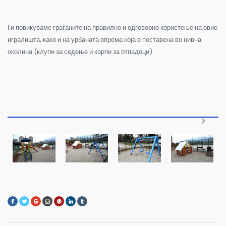
Ги повикуваме граѓаните на правилно и одговорно користење на овие
игралишта, како и на урбаната опрема која е поставена во нивна
околина (клупи за седење и корпи за отпадоци).