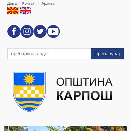
Дома
Контакт
Архива
Пребарувај