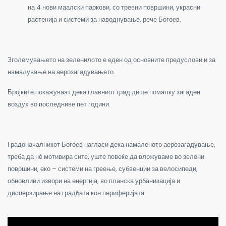
на 4 нови маалски паркови, со тревни површини, украсни
растенија и системи за наводнување, рече Богоев.
Зголемувањето на зеленилото е еден од основните предуслови и за
намалување на аерозагадувањето.
Бројките покажуваат дека главниот град дише помалку загаден
воздух во последниве пет години.
Градоначалникот Богоев нагласи дека намаленото аерозагадување,
треба да нѐ мотивира сите, уште повеќе да вложуваме во зелени
површини, еко – системи на греење, субвенции за велосипеди,
обновливи извори на енергија, во планска урбанизација и
дисперзирање на градбата кон периферијата.