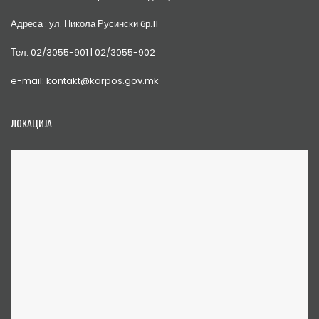
Адреса : ул. Никола Русински бр.11
Тел. 02/3055-901 | 02/3055-902
e-mail: kontakt@karpos.gov.mk
ЛОКАЦИЈА