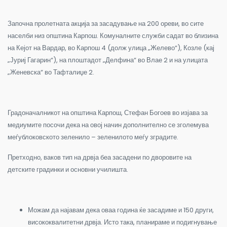
Започна пролетната акција за засадување на 200 ореви, во сите
населби низ општина Карпош. Комуналните служби садат во близина
на Кејот на Вардар, во Карпош 4 (долж улица „Желево“), Козле (кај
„Јуриј Гагарин“), на плоштадот „Делфина“ во Влае 2 и на улицата
„Женевска“ во Тафталиџе 2.
Градоначалникот на општина Карпош, Стефан Богоев во изјава за
медиумите посочи дека на овој начин дополнително се зголемува
меѓублоковското зеленило – зеленилото меѓу зградите.
Претходно, ваков тип на дрвја беа засадени по дворовите на
детските градинки и основни училишта.
Можам да најавам дека оваа година ќе засадиме и 150 други,
висококвалитетни дрвја. Исто така, планираме и подигнување