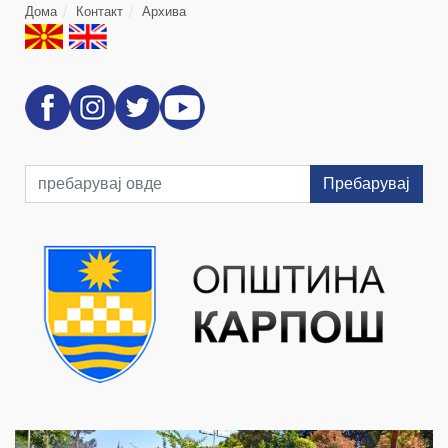
Дома
Контакт
Архива
Пребарувај