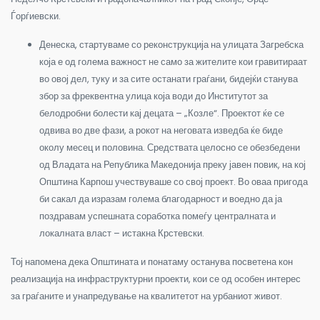
Ѓорѓиевски.
Денеска, стартуваме со реконструкција на улицата Загребска
која е од голема важност не само за жителите кои гравитираат
во овој дел, туку и за сите останати граѓани, бидејќи станува
збор за фреквентна улица која води до Институтот за
белодробни болести кај децата – „Козле“. Проектот ќе се
одвива во две фази, а рокот на неговата изведба ќе биде
околу месец и половина. Средствата целосно се обезбедени
од Владата на Република Македонија преку јавен повик, на кој
Општина Карпош учествуваше со свој проект. Во оваа пригода
би сакал да изразам голема благодарност и воедно да ја
поздравам успешната соработка помеѓу централната и
локалната власт – истакна Крстевски.
Тој напомена дека Општината и понатаму останува посветена кон
реализација на инфраструктурни проекти, кои се од особен интерес
за граѓаните и унапредување на квалитетот на урбаниот живот.