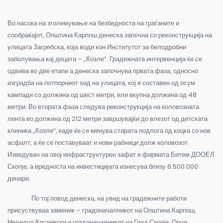
Во насока на зголемување на безбедноста на граѓаните и
сообраќајот, Општина Карпош денеска започна со реконструкција на
улицата Загребска, која води кон Институтот за белодробни
заболувања кај децата – „Козле“. Градежната интервенција ќе се
одвива во две етапи а денеска започнува првата фаза, односно
изградба на потпорниот ѕид на улицата, кој е составен од осум
кампади со должина од шест метри, или вкупна должина од 48
метри. Во втората фаза следува реконструкција на коловозната
лента во должина од 212 метри завршувајќи до влезот од детската
клиника „Козле“, каде ќе се менува старата подлога од коцка со нов
асфалт, а ќе се поставуваат и нови рабници долж коловозот.
Изведувач на овој инфраструктурен зафат е фирмата Битем ДООЕЛ
Скопје, а вредноста на инвестицијата изнесува близу 6.500.000
денари.
По тој повод денеска, на увид на градежните работи
присуствуваа заменик – градоначалникот на Општина Карпош,
Неделчо Крстевски и градоначалникот на Град Скопје, Орце