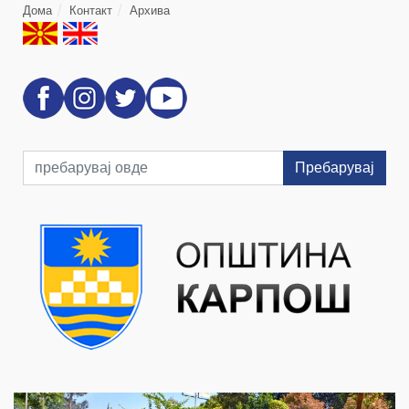
Дома
Контакт
Архива
Пребарувај