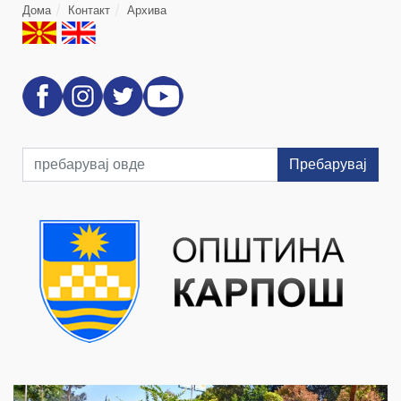
Дома
Контакт
Архива
Пребарувај