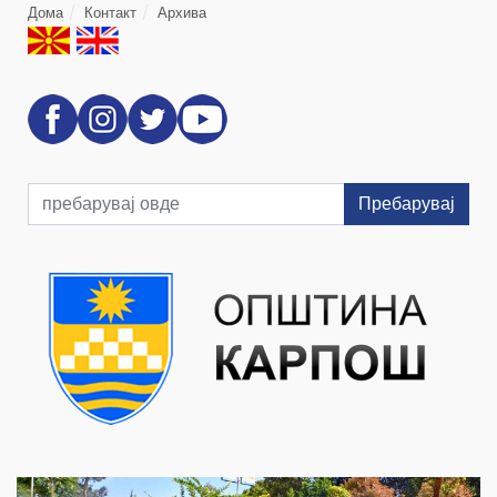
Дома
Контакт
Архива
Пребарувај