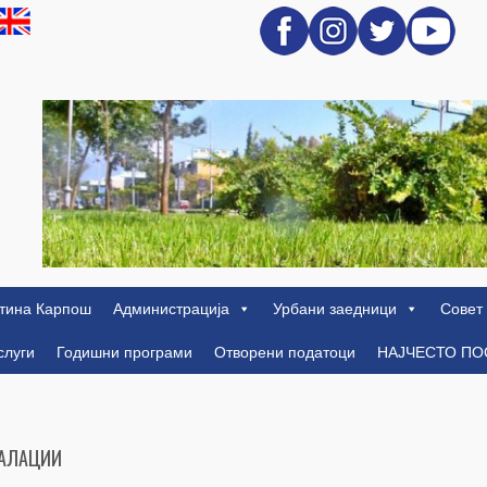
тина Карпош
Администрација
Урбани заедници
Совет
слуги
Годишни програми
Отворени податоци
НАЈЧЕСТО П
ТАЛАЦИИ