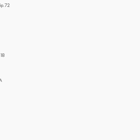
бр.72
 18
А