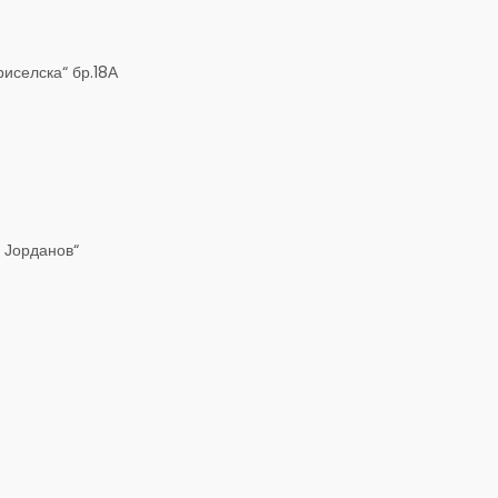
риселска“ бр.18А
п Јорданов“