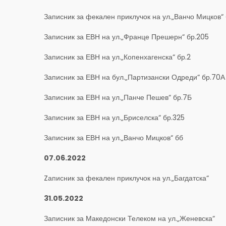
Записник за фекален приклучок на ул.„Ванчо Мицков“ 
Записник за ЕВН на ул.„Франце Прешерн“ бр.205
Записник за ЕВН на ул.„Копенхагенска“ бр.2
Записник за ЕВН на бул.„Партизански Одреди“ бр.70А
Записник за ЕВН на ул.„Панче Пешев“ бр.7Б
Записник за ЕВН на ул.„Бриселска“ бр.325
Записник за ЕВН на ул.„Ванчо Мицков“ бб
07.06.2022
Zаписник за фекален приклучок на ул.„Багдатска“
31.05.2022
Записник за Македонски Телеком на ул.„Женевска“