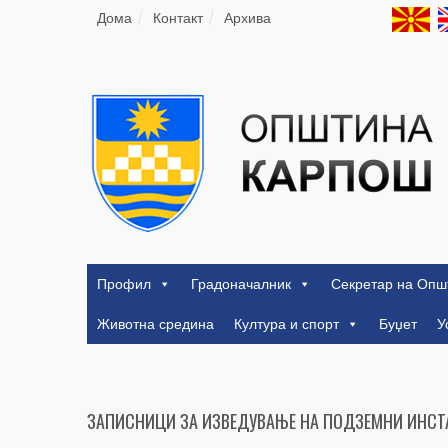
Дома
Контакт
Архива
Профил
Градоначалник
Секретар на Опш
Животна средина
Култура и спорт
Буџет
У
ЗАПИСНИЦИ ЗА ИЗВЕДУВАЊЕ НА ПОДЗЕМНИ ИНС