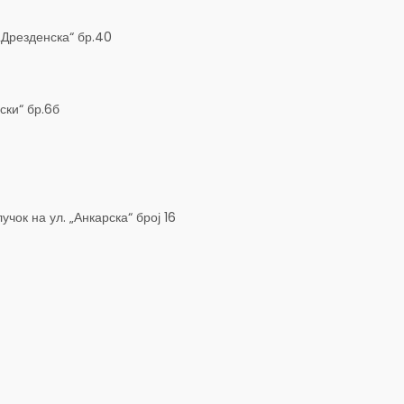
„Дрезденска“ бр.40
ски“ бр.6б
чок на ул. „Анкарска“ број 16