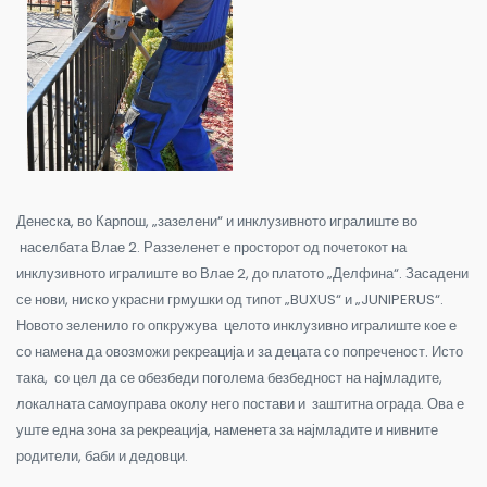
Денеска, во Карпош, „зазелени“ и инклузивното игралиште во
населбата Влае 2. Раззеленет е просторот од почетокот на
инклузивното игралиште во Влае 2, до платото „Делфина“. Засадени
се нови, ниско украсни грмушки од типот „BUXUS“ и „JUNIPERUS“.
Новото зеленило го опкружува целото инклузивно игралиште кое е
со намена да овозможи рекреација и за децата со попреченост. Исто
така, со цел да се обезбеди поголема безбедност на најмладите,
локалната самоуправа околу него постави и заштитна ограда. Ова е
уште една зона за рекреација, наменета за најмладите и нивните
родители, баби и дедовци.