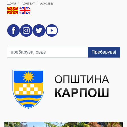
Дома
Контакт
Архива
Пребарувај