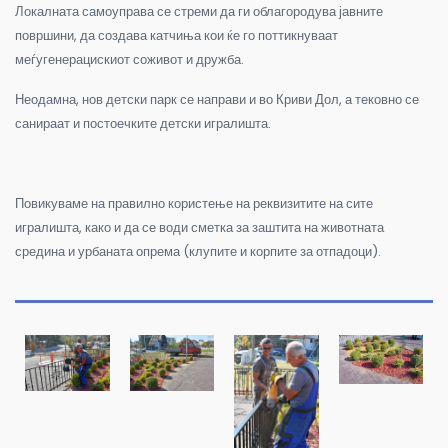
Локалната самоуправа се стреми да ги облагородува јавните
површини, да создава катчиња кои ќе го поттикнуваат
меѓугенерацискиот соживот и дружба.
Неодамна, нов детски парк се направи и во Криви Дол, а тековно се
санираат и постоечките детски игралишта.
Повикуваме на правилно користење на реквизитите на сите
игралишта, како и да се води сметка за заштита на животната
средина и урбаната опрема (клупите и корпите за отпадоци).