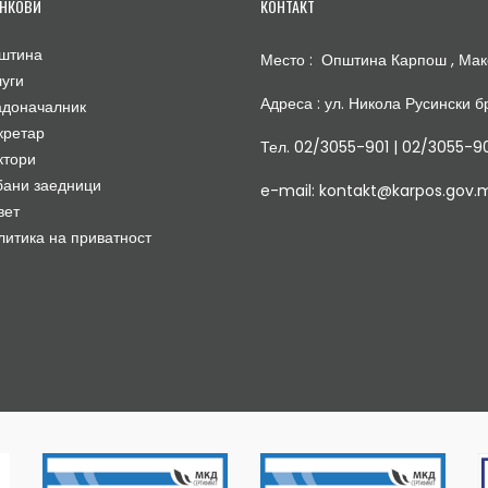
НКОВИ
КОНТАКТ
штина
Место : Општина Карпош , Мак
луги
Адреса : ул. Никола Русински бр
адоначалник
кретар
Тел. 02/3055-901 | 02/3055-9
ктори
бани заедници
e-mail: kontakt@karpos.gov.
вет
литика на приватност