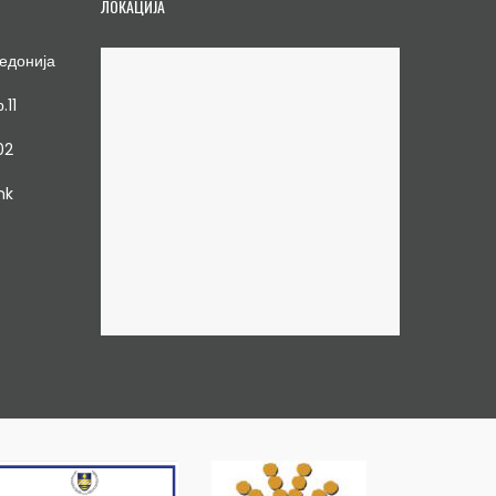
ЛОКАЦИЈА
едонија
.11
02
mk