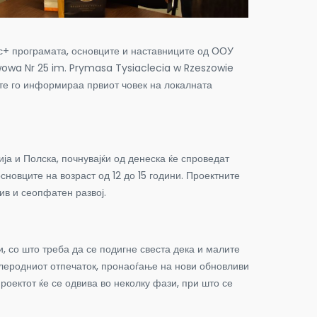
ус+ програмата, основците и наставниците од ООУ
awowa Nr 25 im. Prymasa Tysiaclecia w Rzeszowie
ите го информираа првиот човек на локалната
ја и Полска, почнувајќи од денеска ќе спроведат
сновците на возраст од 12 до 15 години. Проектните
ив и сеопфатен развој.
, со што треба да се подигне свеста дека и малите
глеродниот отпечаток, пронаоѓање на нови обновливи
роектот ќе се одвива во неколку фази, при што се