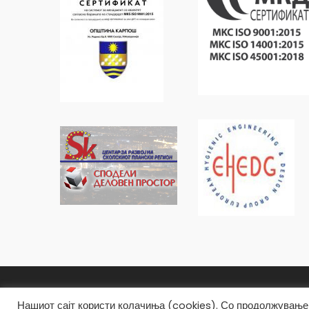
Општина Карпош Copyright © 2019
Нашиот сајт користи колачиња (cookies). Со продолжување 