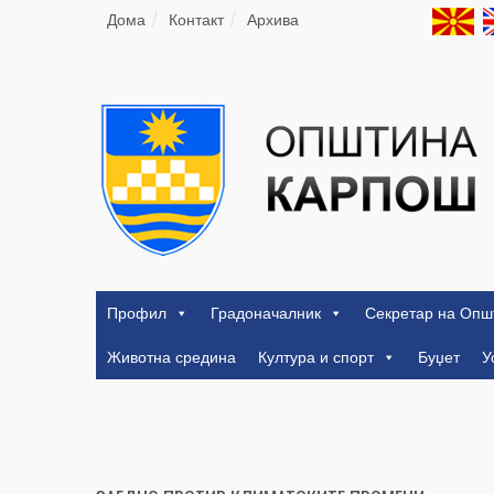
Дома
Контакт
Архива
Профил
Градоначалник
Секретар на Опш
Животна средина
Култура и спорт
Буџет
У