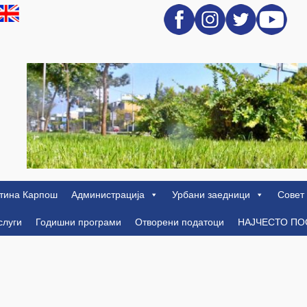
тина Карпош
Администрација
Урбани заедници
Совет
слуги
Годишни програми
Отворени податоци
НАЈЧЕСТО П