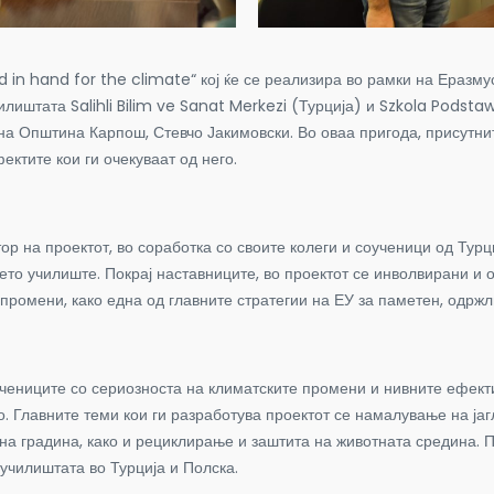
 in hand for the climate“ кој ќе се реализира во рамки на Еразм
илиштата Salihli Bilim ve Sanat Merkezi (Турција) и Szkola Podst
т на Општина Карпош, Стевчо Јакимовски.
Во оваа пригода, присутн
ектите кои ги очекуваат од него.
р на проектот, во соработка со своите колеги и соученици од Турци
то училиште. Покрај наставниците, во проектот се инволвирани и о
 промени, како една од главните стратегии на ЕУ за паметен, одржл
учениците со сериозноста на климатските промени и нивните ефекти
о. Главните теми кои ги разработува проектот се намалување на ја
на градина, како и рециклирање и заштита на животната средина. П
училиштата во Турција и Полска.