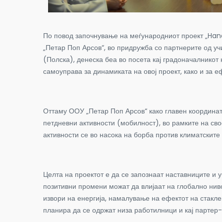
По повод започнување на меѓународниот проект „Hand
„Петар Поп Арсов“, во придружба со партнерите од уч
(Полска), денеска беа во посета кај градоначалнико
самоуправа за динамиката на овој проект, како и за еф
Оттаму ООУ „Петар Поп Арсов“ како главен координато
петдневни активности (мобилност), во рамките на свое
активности се во насока на борба против климатските
Целта на проектот е да се запознаат наставниците и 
позитивни промени можат да влијаат на глобално нив
извори на енергија, намалување на ефектот на стакле
планира да се одржат низа работилници и кај партер-