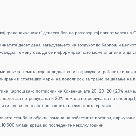
кај градоначалникот“ денеска беа на разговор кај првиот човек на
минатите десет дена, загадувањето на воздухот во Карпош и целиот
сандра Теменугова, да се информираат што може општината да сто
ирање за темата која подеднакво ги загрижува и граѓаните и локал
инирани и стратешки мерки на подолг рок, за трајно решавање на 
тина Карпош како потписник на Kонвенцијата 20-20-20 (20% нама
 енергетска потрошувачка и 20% помала потрошувачка на енергија),
 и ги прави на планот на заштита на животната средина:
вните станбени објекти, замена на азбестните покриви, одржување
10.500 млади дрвца во последните неколку години.