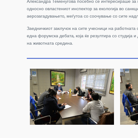
Александра Теменугова посебно се интересираше за п
односно овластениот инспектор за екологија во санкц
аерозагадувањето, меѓутоа со соочување со сите над
Заедничкиот заклучок на сите учесници на работната 
една форумска дебата, која ќе резултира со студија и
на животната средина.