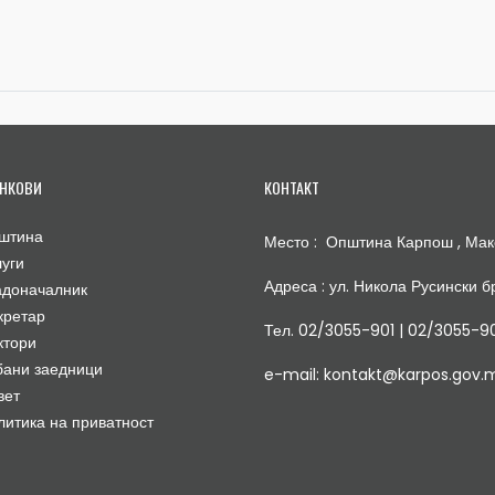
НКОВИ
КОНТАКТ
штина
Место : Општина Карпош , Мак
луги
Адреса : ул. Никола Русински бр
адоначалник
кретар
Тел. 02/3055-901 | 02/3055-9
ктори
бани заедници
e-mail: kontakt@karpos.gov.
вет
литика на приватност