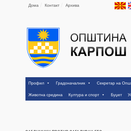
Дома
Контакт
Архива
Профил
Градоначалник
Секретар на Опш
Животна средина
Култура и спорт
Буџет
У