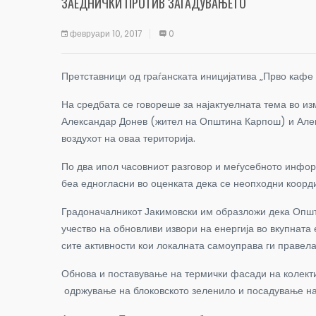
ЗАЕДНИЧКИ ПРОТИВ ЗАГАДУВАЊЕТО
февруари 10, 2017
0
Претставници од граѓанската иницијатива „Прво кафе 
На средбата се говореше за најактуелната тема во из
Александар Донев (жител на Општина Карпош) и Алек
воздухот на оваа територија.
По два ипол часовниот разговор и меѓусебното информ
беа едногласни во оценката дека се неопходни коорд
Градоначалникот Јакимовски им образложи дека Опш
учество на обновливи извори на енергија во вкупната
сите активности кои локалната самоуправа ги правела
Обнова и поставување на термички фасади на колекти
одржување на блоковското зеленило и посадување на 