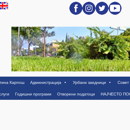
тина Карпош
Администрација
Урбани заедници
Совет
слуги
Годишни програми
Отворени податоци
НАЈЧЕСТО П