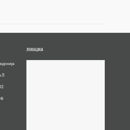
ЛОКАЦИЈА
едонија
.11
02
mk