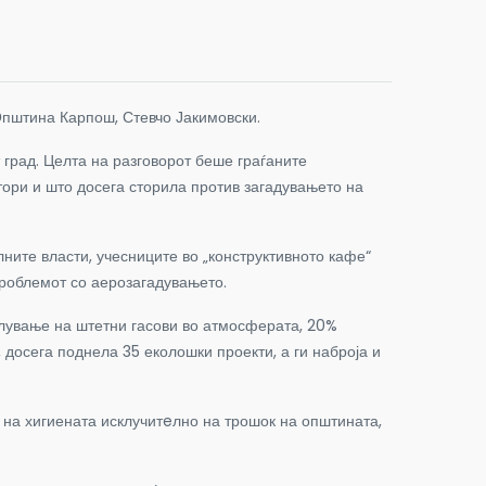
 Општина Карпош, Стевчо Јакимовски.
 град. Целта на разговорот беше граѓаните
ри и што досега сторила против загадувањето на
ните власти, учесниците во „конструктивното кафе“
проблемот со аерозагадувањето.
лување на штетни гасови во атмосферата, 20%
 досега поднела 35 еколошки проекти, а ги наброја и
 на хигиената исклучитeлно на трошок на општината,