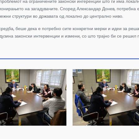
роблемот на ограничените законски ингеренции што ги има локалн
ионирањето на загадувачите. Според Александар Донев, потребна е
лежни структури во државата од локално до централно ниво.
средба, беше дека е потребно сите конкретни мерки и идеи за реш
 дузина законски интервенции и измени, со што трајно би се решил