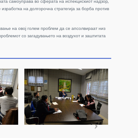
ата самоуправа во сферата на испекцискиот надзор,
 изработка на долгорочна стратегија за борба против
авање на овој голем проблем да се апсолвираат низ
 проблемот со загадувањето на воздухот и заштитата