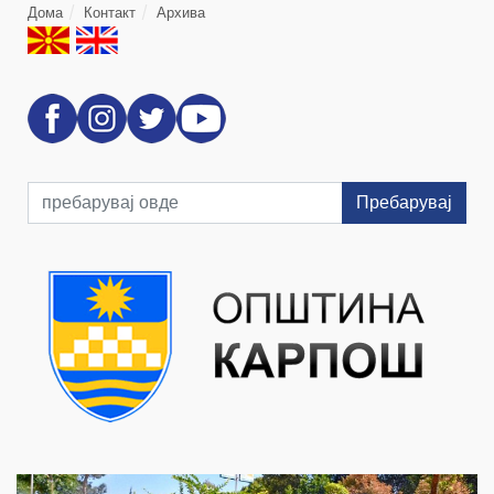
Дома
Контакт
Архива
Пребарувај