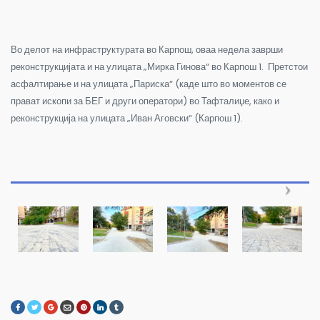
Во делот на инфраструктурата во Карпош, оваа недела заврши
реконструкцијата и на улицата „Мирка Гинова“ во Карпош 1. Претстои
асфалтирање и на улицата „Париска“ (каде што во моментов се
прават ископи за БЕГ и други оператори) во Тафталиџе, како и
реконструкција на улицата „Иван Аговски“ (Карпош 1).