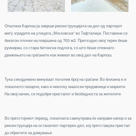
Општина Карпош ја заврши реконструкцијата на дел од партерот
меѓу зградите на улицата „Московска“ во Тафталиџе. Поставени се
бекатон плочки на површина од 700 м2. Претходно овој терен беше
руиниран, со стара бетонска подлога, со што беше отежнато
движењето на граѓаните кои живеат во овој дел на Карпош.
Тука секојдневно минуваат поголем број на граѓани. Во близина е и
локалното пазарче, како и неколку маалски продавници и маркети.
На овој начин, се подобри пристапот и безбедноста за жителите.
Во претстојниот период, локалната самоуправа ќе направи напор и за
реконструкција на останатиот партерен дел, кој претставува пристап
до објектите за домување.