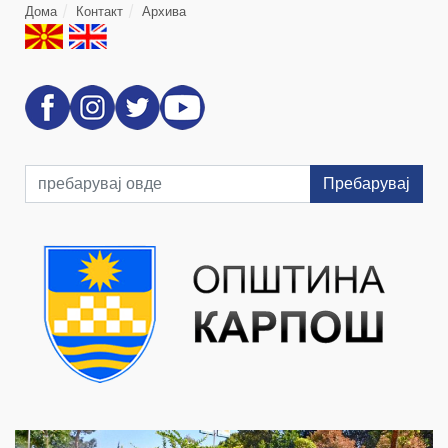
Дома
Контакт
Архива
Пребарувај