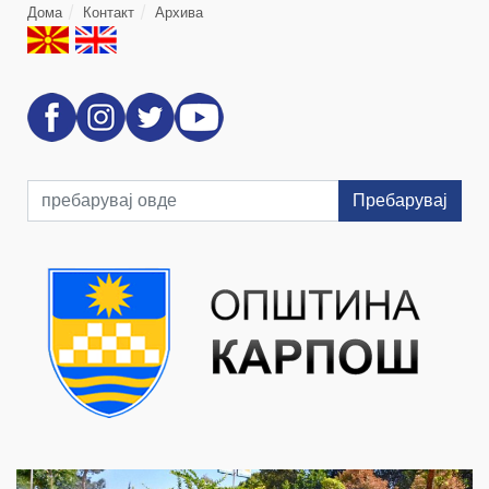
Дома
Контакт
Архива
Пребарувај