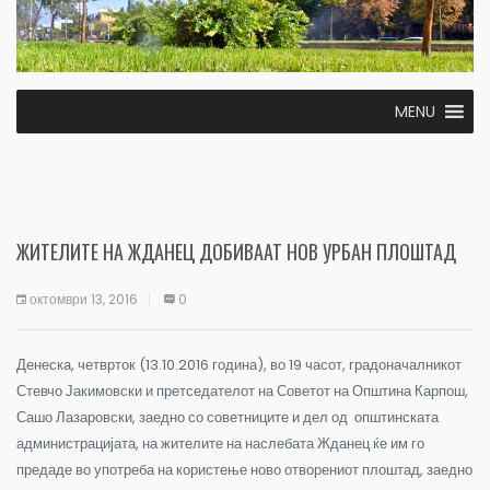
MENU
ЖИТЕЛИТЕ НА ЖДАНЕЦ ДОБИВААТ НОВ УРБАН ПЛОШТАД
октомври 13, 2016
0
Денеска, четврток (13.10.2016 година), во 19 часот, градоначалникот
Стевчо Јакимовски и претседателот на Советот на Општина Карпош,
Сашо Лазаровски, заедно со советниците и дел од
општинската
администрацијата, на жителите на наслебата Жданец ќе им го
предаде во употреба на користење ново отворениот плоштад, заедно