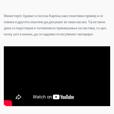
Министерот Адеми го посочи Карпош како позитивен пример и ги
повика и другите општини да делуваат во оваа насока. Тој истакна
дека се подготвува и телевизиско прикажување на настава, со цел,
колку што е можно, да се надомести изгубениот материјал.