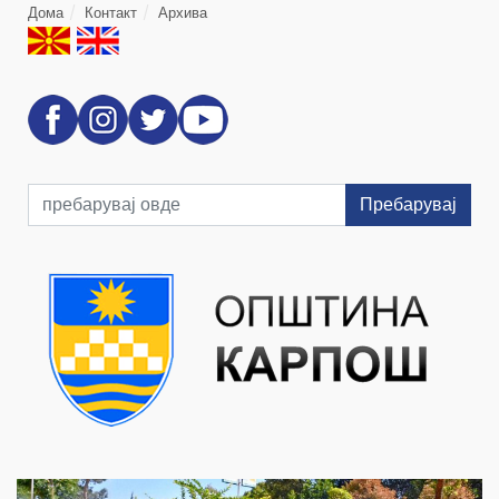
Дома
Контакт
Архива
Пребарувај