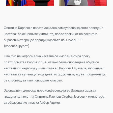
Општина Карпош е првата локална самоуправа којашто воведе „е –
настава“ во основните училишта, после прекинот на воспитно –
образовниот процес поради ширењто на Covid – 19
(коронавирусот).
Овој тип на неформална настава се имплементира преку
платформата Google drive, откако беше спроведена обука со
наставниот кадар од училиштата во Карпош. Од вчера, започна е –
наставата за учениците од деветто одделение, но, ќе продолжи да
се спроведува и во пониските класови.
За оваа цел, денеска, прес конференција во Владата одржаа
градоначалникот на Општина Карпош Стефан Богоев и министерот
за образование и наука Арбер Адеми.