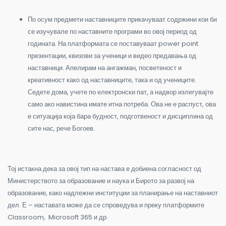
По осум предмети наставниците прикачуваат содржини кои би
се изучувале по наставните програми во овој период од
годината. На платформата се поставуваат power point
презентации, квизови за ученици и видео предавања од
наставници. Апелирам на ангажман, посветеност и
креативност како од наставниците, така и од учениците.
Седете дома, учете по електронски пат, а надвор излегувајте
само ако навистина имате итна потреба. Ова не е распуст, ова
е ситуација која бара будност, подготвеност и дисциплина од
сите нас, рече Богоев.
Тој истакна дека за овој тип на настава е добиена согласност од
Министерството за образование и наука и Бирото за развој на
образование, како надлежни институции за планирање на наставниот
дел. Е – наставата може да се спроведува и преку платформите
Classroom, Microsoft 365 и др.